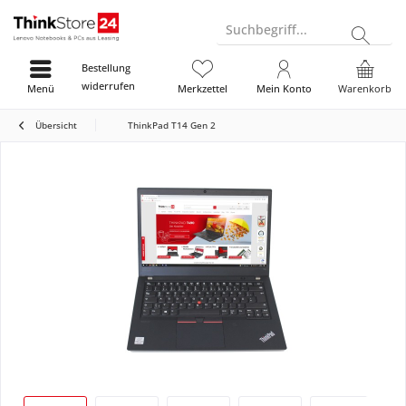
Suchbegriff...
Bestellung
widerrufen
Menü
Merkzettel
Mein Konto
Warenkorb
Übersicht
ThinkPad T14 Gen 2