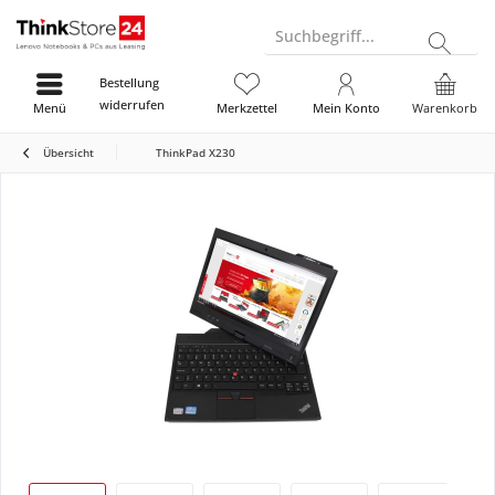
Suchbegriff...
Bestellung
widerrufen
Menü
Merkzettel
Mein Konto
Warenkorb
Übersicht
ThinkPad X230