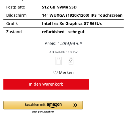
Festplatte
512 GB NVMe SSD
Bildschirm
14" WUXGA (1920x1200) IPS Touchscreen Pr
Grafik
Intel Iris Xe Graphics G7 96EUs
Zustand
refurbished - sehr gut
Preis: 1.299,99 € *
Artikel-Nr.: 18052
45 - 65
W
USB PD
Merken
In den
Warenkorb