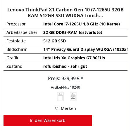
Lenovo ThinkPad X1 Carbon Gen 10 i7-1265U 32GB
RAM 512GB SSD WUXGA Touch...
Prozessor
Intel Core i7-1265U 1,8 GHz (10 Kerne)
Arbeitsspeicher
32 GB DDR5-RAM festverlötet
Festplatte
512 GB SSD
Bildschirm
14" Privacy Guard Display WUXGA (1920x120
Grafik
Intel Iris Xe Graphics G7 96EUs
Zustand
refurbished - sehr gut
Preis: 929,99 € *
Artikel-Nr.: 18240
45 - 65
W
USB PD
Merken
In den
Warenkorb