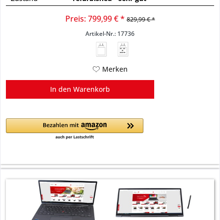
Preis: 799,99 € *
829,99 € *
Artikel-Nr.: 17736
45 - 65
W
USB PD
Merken
In den
Warenkorb