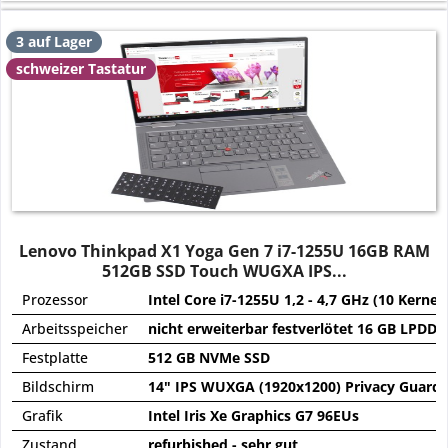
3 auf Lager
schweizer Tastatur
Lenovo Thinkpad X1 Yoga Gen 7 i7-1255U 16GB RAM
512GB SSD Touch WUGXA IPS...
Prozessor
Intel Core i7-1255U 1,2 - 4,7 GHz (10 Kerne)
Arbeitsspeicher
nicht erweiterbar festverlötet 16 GB LPDD
Festplatte
512 GB NVMe SSD
Bildschirm
14" IPS WUXGA (1920x1200) Privacy Guard 
Grafik
Intel Iris Xe Graphics G7 96EUs
Zustand
refurbished - sehr gut