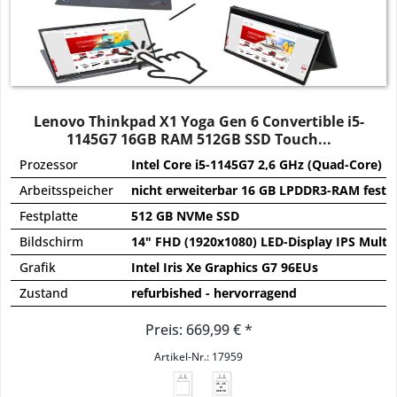
Lenovo Thinkpad X1 Yoga Gen 6 Convertible i5-
1145G7 16GB RAM 512GB SSD Touch...
Prozessor
Intel Core i5-1145G7 2,6 GHz (Quad-Core)
Arbeitsspeicher
nicht erweiterbar 16 GB LPDDR3-RAM festve
Festplatte
512 GB NVMe SSD
Bildschirm
14" FHD (1920x1080) LED-Display IPS Multi
Grafik
Intel Iris Xe Graphics G7 96EUs
Zustand
refurbished - hervorragend
Preis: 669,99 € *
Artikel-Nr.: 17959
45 - 65
W
USB PD