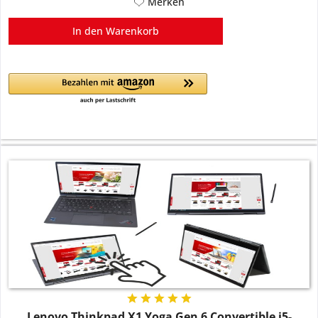
Merken
In den
Warenkorb
Lenovo Thinkpad X1 Yoga Gen 6 Convertible i5-