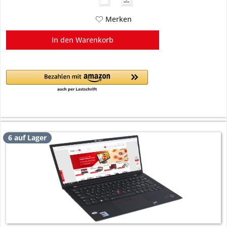
W
USB PD
Merken
In den
Warenkorb
6 auf Lager