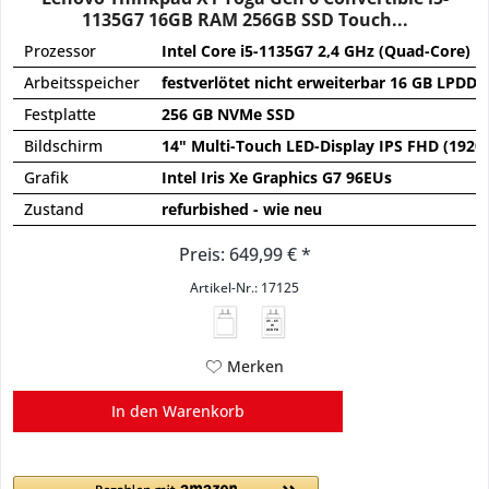
1135G7 16GB RAM 256GB SSD Touch...
Prozessor
Intel Core i5-1135G7 2,4 GHz (Quad-Core)
Arbeitsspeicher
festverlötet nicht erweiterbar 16 GB LPDD
Festplatte
256 GB NVMe SSD
Bildschirm
14" Multi-Touch LED-Display IPS FHD (1920
Grafik
Intel Iris Xe Graphics G7 96EUs
Zustand
refurbished - wie neu
Preis: 649,99 € *
Artikel-Nr.: 17125
45 - 65
W
USB PD
Merken
In den
Warenkorb