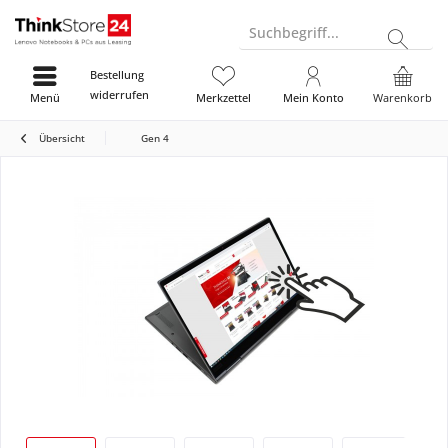
Suchbegriff...
Bestellung
widerrufen
Menü
Merkzettel
Mein Konto
Warenkorb
Übersicht
Gen 4