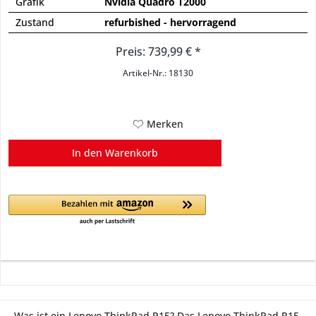
Grafik
Nvidia Quadro T2000
Zustand
refurbished - hervorragend
Preis: 739,99 € *
Artikel-Nr.: 18130
Merken
In den
Warenkorb
Was ist ein Lenovo ThinkPad P15? Das Lenovo ThinkPad P15