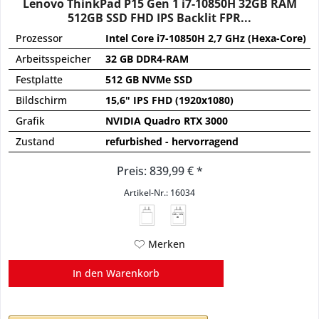
Lenovo ThinkPad P15 Gen 1 i7-10850H 32GB RAM
512GB SSD FHD IPS Backlit FPR...
Prozessor
Intel Core i7-10850H 2,7 GHz (Hexa-Core)
Arbeitsspeicher
32 GB DDR4-RAM
Festplatte
512 GB NVMe SSD
Bildschirm
15,6" IPS FHD (1920x1080)
Grafik
NVIDIA Quadro RTX 3000
Zustand
refurbished - hervorragend
Preis: 839,99 € *
Artikel-Nr.: 16034
135 - 170
W
Merken
In den
Warenkorb