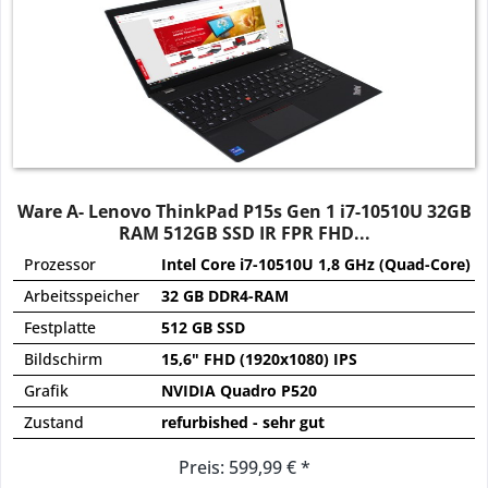
Ware A- Lenovo ThinkPad P15s Gen 1 i7-10510U 32GB
RAM 512GB SSD IR FPR FHD...
Prozessor
Intel Core i7-10510U 1,8 GHz (Quad-Core)
Arbeitsspeicher
32 GB DDR4-RAM
Festplatte
512 GB SSD
Bildschirm
15,6" FHD (1920x1080) IPS
Grafik
NVIDIA Quadro P520
Zustand
refurbished - sehr gut
Preis: 599,99 € *