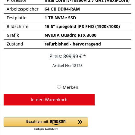
Prozessor
Intel Core i7-10850H 2,7 GHz (Hexa-Core)
Arbeitsspeicher
64 GB DDR4-RAM
Festplatte
1 TB NVMe SSD
Bildschirm
15,6" spiegelnd IPS FHD (1920x1080)
Grafik
NVIDIA Quadro RTX 3000
Zustand
refurbished - hervorragend
Preis: 899,99 € *
Artikel-Nr.: 18128
Merken
In den
Warenkorb