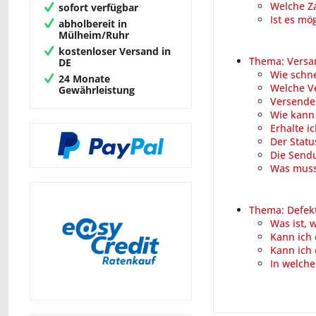
Welche Z
sofort verfügbar
Ist es mö
abholbereit in
Mülheim/Ruhr
kostenloser Versand in
Thema: Versa
DE
Wie schne
24 Monate
Welche V
Gewährleistung
Versende
Wie kann 
Erhalte i
Der Statu
Die Sendu
Was muss
Thema: Defek
Was ist, 
Kann ich 
Kann ich 
In welche