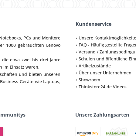
Kundenservice
Notebooks
,
PCs
und
Monitore
Unsere Kontaktmöglichkeit
FAQ - Häufig gestellte Frage
ber 1000 gebrauchten Lenovo
Versand / Zahlungsbeding
Schulen und öffentliche Ei
die etwa zwei bis drei Jahre
Artikelzustände
 im Einsatz waren.
Über unser Unternehmen
lschaften und bieten unseren
Showroom
 Business-Geräte wie
Laptops
,
Thinkstore24.de Videos
ommunitys
Unsere Zahlungsarten