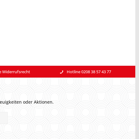
e Widerrufsrecht
Hotline 0208 38 57 43 77
euigkeiten oder Aktionen.