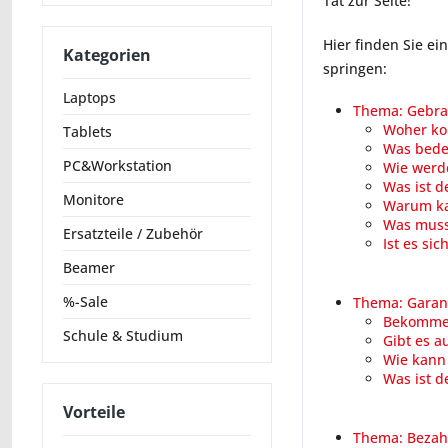
Tat zur Seite!
Hier finden Sie e
Kategorien
springen:
Laptops
Thema: Gebr
Woher ko
Tablets
Was bede
PC&Workstation
Wie werde
Was ist d
Monitore
Warum kan
Was muss 
Ersatzteile / Zubehör
Ist es si
Beamer
%-Sale
Thema: Garan
Bekomme i
Schule & Studium
Gibt es a
Wie kann 
Was ist d
Vorteile
Thema: Bezah