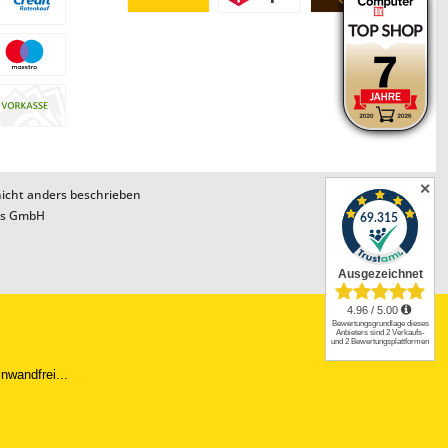
✕
cht anders beschrieben
ns GmbH
ng