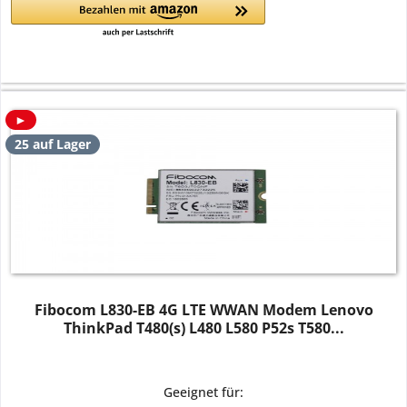
►
25 auf Lager
Fibocom L830-EB 4G LTE WWAN Modem Lenovo
ThinkPad T480(s) L480 L580 P52s T580...
Geeignet für: