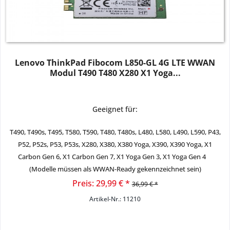
Lenovo ThinkPad Fibocom L850-GL 4G LTE WWAN
Modul T490 T480 X280 X1 Yoga...
Geeignet für:
T490, T490s, T495, T580, T590,
T480, T480s,
L480, L580, L490, L590, P43,
P52, P52s, P53, P53s, X280, X380, X380 Yoga, X390, X390 Yoga, X1
Carbon Gen 6, X1 Carbon Gen 7, X1 Yoga Gen 3, X1 Yoga Gen 4
(Modelle müssen als WWAN-Ready gekennzeichnet sein)
Preis: 29,99 € *
36,99 € *
Artikel-Nr.: 11210