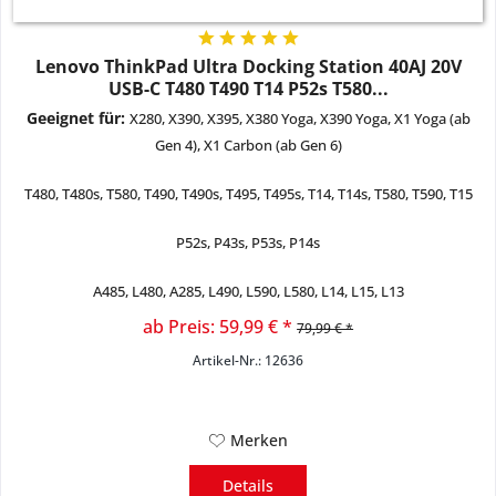
Lenovo ThinkPad Ultra Docking Station 40AJ 20V
USB-C T480 T490 T14 P52s T580...
Geeignet für:
X280, X390, X395, X380 Yoga, X390 Yoga, X1 Yoga (ab
Gen 4), X1 Carbon (ab Gen 6)
T480, T480s, T580, T490, T490s, T495, T495s, T14, T14s,
T580, T590,
T15
P52s, P43s, P53s, P14s
A485, L480, A285, L490, L590, L580, L14, L15, L13
ab Preis: 59,99 € *
79,99 € *
Artikel-Nr.: 12636
Merken
Details