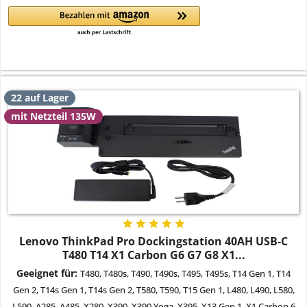
22 auf Lager
mit Netzteil 135W
Lenovo ThinkPad Pro Dockingstation 40AH USB-C
T480 T14 X1 Carbon G6 G7 G8 X1...
Geeignet für:
T480, T480s, T490, T490s, T495, T495s, T14 Gen 1, T14
Gen 2, T14s Gen 1, T14s Gen 2, T580, T590, T15 Gen 1,
L480, L490, L580,
L590, A285, A485, X280, X390, X390 Yoga, X395, X13 Gen 1,
X1 Carbon 6