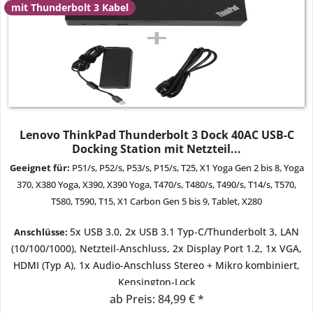
mit Thunderbolt 3 Kabel
Lenovo ThinkPad Thunderbolt 3 Dock 40AC USB-C
Docking Station mit Netzteil...
Geeignet für:
P51/s, P52/s, P53/s, P15/s, T25, X1 Yoga Gen
2 bis 8
, Yoga
370, X380 Yoga, X390, X390 Yoga, T470/s, T480/s, T490/s, T14/s, T570,
T580, T590, T15, X1 Carbon Gen
5 bis 9
, Tablet, X280
5x USB 3.0, 2x USB 3.1 Typ-C/Thunderbolt 3, LAN
Anschlüsse:
(10/100/1000), Netzteil-Anschluss, 2x Display Port 1.2, 1x VGA,
HDMI (Typ A), 1x Audio-Anschluss Stereo + Mikro kombiniert,
Kensington-Lock
ab Preis: 84,99 € *
Zustand:
gebraucht - sehr gut