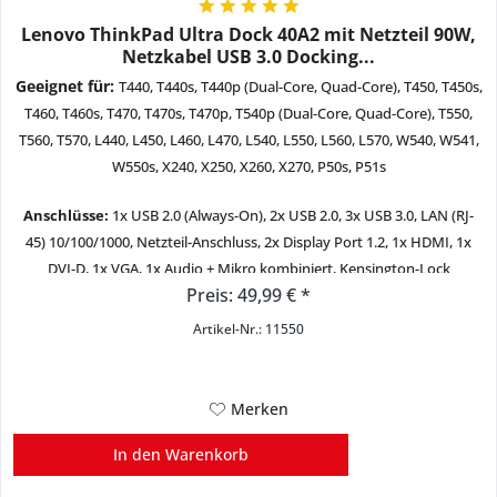
Lenovo ThinkPad Ultra Dock 40A2 mit Netzteil 90W,
Netzkabel USB 3.0 Docking...
Geeignet für:
T440, T440s, T440p (Dual-Core, Quad-Core), T450, T450s,
T460, T460s, T470, T470s, T470p, T540p (Dual-Core, Quad-Core), T550,
T560, T570, L440, L450, L460, L470, L540, L550, L560, L570, W540, W541,
W550s, X240, X250, X260, X270, P50s, P51s
Anschlüsse:
1x USB 2.0 (Always-On), 2x USB 2.0, 3x USB 3.0, LAN (RJ-
45) 10/100/1000, Netzteil-Anschluss, 2x Display Port 1.2, 1x HDMI, 1x
DVI-D, 1x VGA, 1x Audio + Mikro kombiniert, Kensington-Lock
Preis: 49,99 € *
Zustand:
gebraucht - sehr gut
Artikel-Nr.: 11550
Merken
In den
Warenkorb