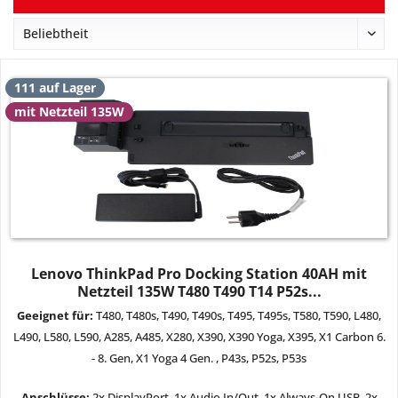
111 auf Lager
mit Netzteil 135W
Lenovo ThinkPad Pro Docking Station 40AH mit
Netzteil 135W T480 T490 T14 P52s...
Geeignet für:
T480, T480s, T490, T490s, T495, T495s, T580, T590, L480,
L490, L580, L590, A285, A485, X280, X390, X390 Yoga, X395, X1 Carbon 6.
- 8. Gen, X1 Yoga 4 Gen. , P43s, P52s, P53s
Anschlüsse:
2x DisplayPort
, 1x Audio In/Out, 1x Always-On USB, 2x