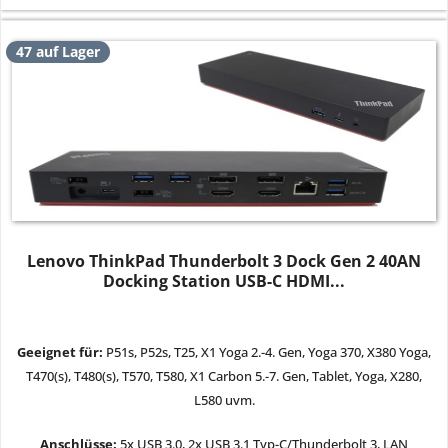
47 auf Lager
Lenovo ThinkPad Thunderbolt 3 Dock Gen 2 40AN
Docking Station USB-C HDMI...
Geeignet für:
P51s, P52s, T25, X1 Yoga 2.-4. Gen, Yoga 370, X380 Yoga,
T470(s), T480(s), T570, T580, X1 Carbon 5.-7. Gen, Tablet, Yoga, X280,
L580 uvm.
Anschlüsse:
5x USB 3.0, 2x USB 3.1 Typ-C/Thunderbolt 3, LAN