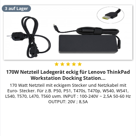
3 auf Lager
170W Netzteil Ladegerät eckig für Lenovo ThinkPad
Workstation Docking Station...
170 Watt Netzteil mit eckigem Stecker und Netzkabel mit
Euro- Stecker. Für z.B. P50, P51, T470s, T470p, W540, W541,
L540, T570, L470, T560 uvm. INPUT : 100-240V ~ 2,5A 50-60 Hz
OUTPUT: 20V ; 8,5A