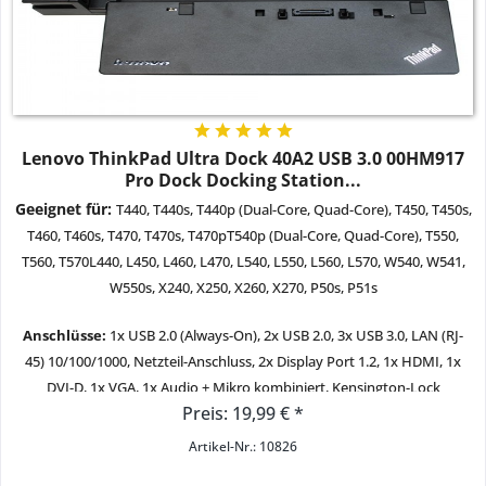
Lenovo ThinkPad Ultra Dock 40A2 USB 3.0 00HM917
Pro Dock Docking Station...
Geeignet für:
T440, T440s, T440p (Dual-Core, Quad-Core), T450, T450s,
T460, T460s, T470, T470s, T470pT540p (Dual-Core, Quad-Core), T550,
T560, T570L440, L450, L460, L470, L540, L550, L560, L570, W540, W541,
W550s, X240, X250, X260, X270, P50s, P51s
Anschlüsse:
1x USB 2.0 (Always-On), 2x USB 2.0, 3x USB 3.0, LAN (RJ-
45) 10/100/1000, Netzteil-Anschluss, 2x Display Port 1.2, 1x HDMI, 1x
DVI-D, 1x VGA, 1x Audio + Mikro kombiniert, Kensington-Lock
Preis: 19,99 € *
Zustand:
gebraucht - sehr gut
Artikel-Nr.: 10826