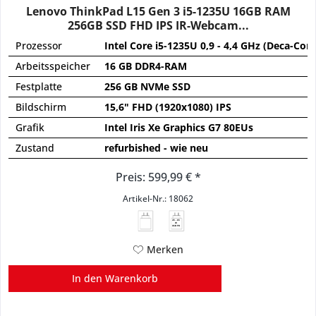
Lenovo ThinkPad L15 Gen 3 i5-1235U 16GB RAM
256GB SSD FHD IPS IR-Webcam...
Prozessor
Intel Core i5-1235U 0,9 - 4,4 GHz (Deca-Core
Arbeitsspeicher
16 GB DDR4-RAM
Festplatte
256 GB NVMe SSD
Bildschirm
15,6" FHD (1920x1080) IPS
Grafik
Intel Iris Xe Graphics G7 80EUs
Zustand
refurbished - wie neu
Preis: 599,99 € *
Artikel-Nr.: 18062
45 - 65
W
USB PD
Merken
In den
Warenkorb