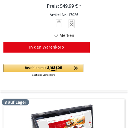
Preis: 549,99 € *
Artikel-Nr.: 17026
45 - 65
W
USB PD
Merken
In den
Warenkorb
3 auf Lager