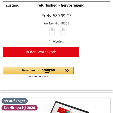
Zustand
refurbished - hervorragend
Preis: 589,99 € *
Artikel-Nr.: 18061
45 - 65
W
USB PD
Merken
In den
Warenkorb
19 auf Lager
fabrikneu HJ 2020