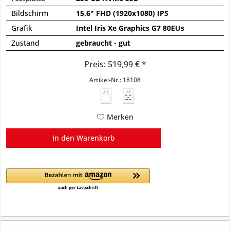
Bildschirm
15,6" FHD (1920x1080) IPS
Grafik
Intel Iris Xe Graphics G7 80EUs
Zustand
gebraucht - gut
Preis: 519,99 € *
Artikel-Nr.: 18108
45 - 65
W
USB PD
Merken
In den
Warenkorb