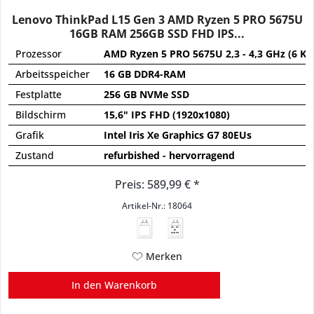
Lenovo ThinkPad L15 Gen 3 AMD Ryzen 5 PRO 5675U
16GB RAM 256GB SSD FHD IPS...
Prozessor
AMD Ryzen 5 PRO 5675U 2,3 - 4,3 GHz (6 Ke
Arbeitsspeicher
16 GB DDR4-RAM
Festplatte
256 GB NVMe SSD
Bildschirm
15,6" IPS FHD (1920x1080)
Grafik
Intel Iris Xe Graphics G7 80EUs
Zustand
refurbished - hervorragend
Preis: 589,99 € *
Artikel-Nr.: 18064
45 - 65
W
USB PD
Merken
In den
Warenkorb