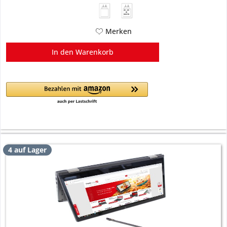
45 - 65
W
USB PD
Merken
In den
Warenkorb
4 auf Lager