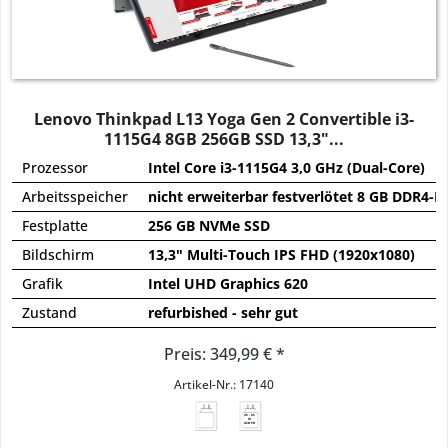
Lenovo Thinkpad L13 Yoga Gen 2 Convertible i3-
1115G4 8GB 256GB SSD 13,3"...
Prozessor
Intel Core i3-1115G4 3,0 GHz (Dual-Core)
Arbeitsspeicher
nicht erweiterbar festverlötet 8 GB DDR4-
Festplatte
256 GB NVMe SSD
Bildschirm
13,3" Multi-Touch IPS FHD (1920x1080)
Grafik
Intel UHD Graphics 620
Zustand
refurbished - sehr gut
Preis: 349,99 € *
Artikel-Nr.: 17140
45 - 65
W
USB PD