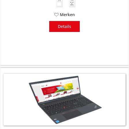
45 - 45
W
USB PD
Merken
Details