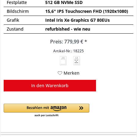
Festplatte
512 GB NVMe SSD
Bildschirm
15,6" IPS Touchscreen FHD (1920x1080)
Grafik
Intel Iris Xe Graphics G7 80EUs
Zustand
refurbished - wie neu
Preis: 779,99 € *
Artikel-Nr.: 18225
45 - 65
W
USB PD
Merken
In den
Warenkorb