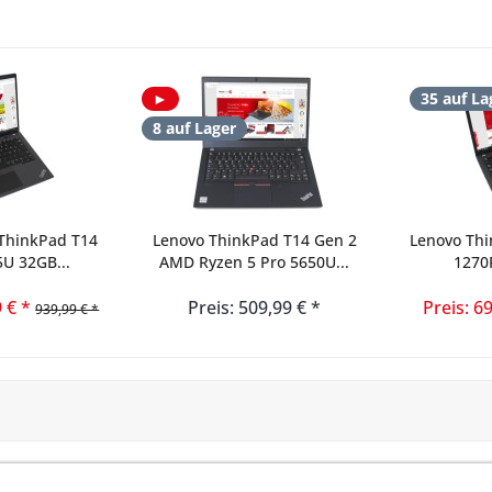
►
35 auf La
8 auf Lager
ThinkPad T14
Lenovo ThinkPad T14 Gen 2
Lenovo Thi
5U 32GB...
AMD Ryzen 5 Pro 5650U...
1270
 € *
Preis: 509,99 € *
Preis: 6
939,99 € *