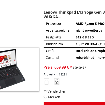
Lenovo Thinkpad L13 Yoga Gen 3
WUXGA...
Prozessor
AMD Ryzen 5 PRO 5
Arbeitsspeicher
nicht erweiterbar
Festplatte
512 GB SSD
Bildschirm
13,3" WUXGA (192
Grafik
Intel Iris Xe Grap
Zustand
refurbished - her
Preis: 669,99 € *
699,99 € *
Artikel-Nr.: 18281
45 - 65
W
USB PD
Vergleichen
Merken