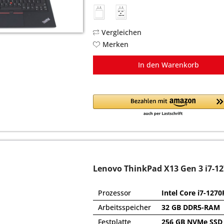
45 - 65
W
USB PD
Vergleichen
Merken
In den
Warenkorb
Lenovo ThinkPad X13 Gen 3 i7-1
Prozessor
Intel Core i7-1270
Arbeitsspeicher
32 GB DDR5-RAM
Festplatte
256 GB NVMe SSD