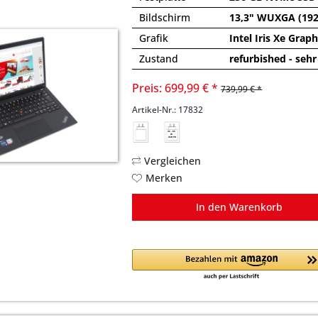
Bildschirm
13,3" WUXGA (192
Grafik
Intel Iris Xe Grap
Zustand
refurbished - sehr
Preis: 699,99 € *
739,99 € *
Artikel-Nr.: 17832
45 - 65
W
USB PD
Vergleichen
Merken
In den
Warenkorb