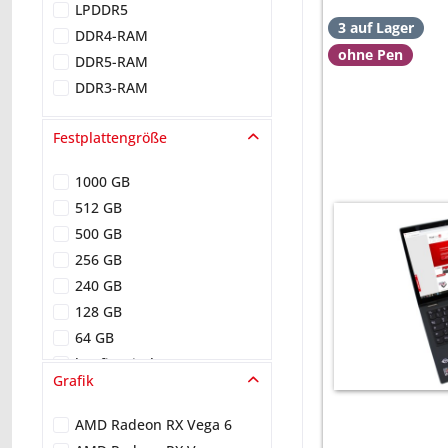
LPDDR5
3 auf Lager
DDR4-RAM
ohne Pen
DDR5-RAM
DDR3-RAM
Festplattengröße
1000 GB
512 GB
500 GB
256 GB
240 GB
128 GB
64 GB
konfigurierbar
Grafik
AMD Radeon RX Vega 6