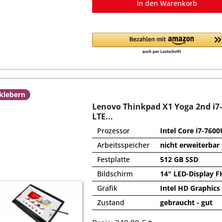
In den
Warenkorb
fklebern
Lenovo Thinkpad X1 Yoga 2nd i
LTE...
Prozessor
Intel Core i7-7600
Arbeitsspeicher
nicht erweiterbar
Festplatte
512 GB SSD
Bildschirm
14" LED-Display F
Grafik
Intel HD Graphics
Zustand
gebraucht - gut