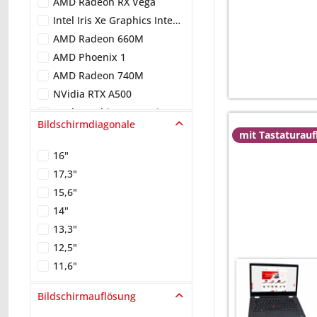
AMD Radeon RX Vega
Intel Iris Xe Graphics Integrated Shared DirectX 12.1
AMD Radeon 660M
AMD Phoenix 1
AMD Radeon 740M
NVidia RTX A500
Intel Graphics 4-Core iGPU (Arc)
Bildschirmdiagonale
NVIDIA RTX A3000
mit Tastaturau
NVIDIA GeForce GTX 1650
16"
NVIDIA RTX 2000 Ada
17,3"
Intel Iris Xe Graphics G7 80EUs
15,6"
NVIDIA Quadro P620
14"
NVIDIA RTX A2000
13,3"
NVIDIA Quadro T1200
12,5"
NVIDIA GeForce MX330
11,6"
NVIDIA Quadro RTX 3000
Bildschirmauflösung
NVIDIA GeForce MX450
NVIDIA Quadro T500