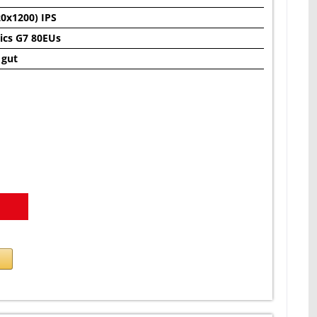
0x1200) IPS
hics G7 80EUs
 gut