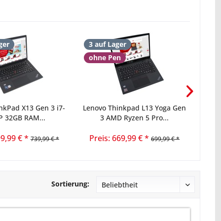
ger
3 auf Lager
mit
ohne Pen
nkPad X13 Gen 3 i7-
Lenovo Thinkpad L13 Yoga Gen
Leno
P 32GB RAM...
3 AMD Ryzen 5 Pro...
99,99 € *
Preis: 669,99 € *
739,99 € *
699,99 € *
Sortierung: