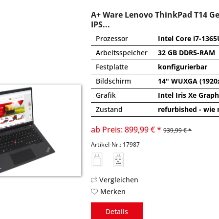
A+ Ware Lenovo ThinkPad T14 Ge
IPS...
Prozessor
Intel Core i7-1365
Arbeitsspeicher
32 GB DDR5-RAM
Festplatte
konfigurierbar
Bildschirm
14" WUXGA (1920x
Grafik
Intel Iris Xe Gra
Zustand
refurbished - wie
ab Preis: 899,99 € *
939,99 € *
Artikel-Nr.: 17987
45 - 65
W
USB PD
Vergleichen
Merken
Details