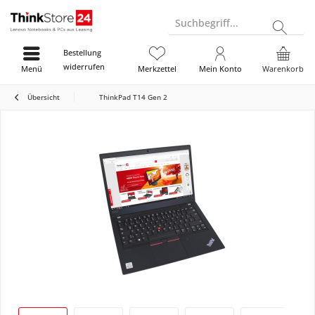
Suchbegriff...
Bestellung
widerrufen
Menü
Merkzettel
Mein Konto
Warenkorb
Übersicht
ThinkPad T14 Gen 2