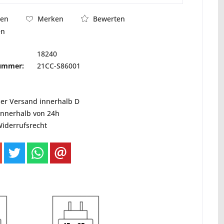
Bewerten
hen
Merken
en
18240
nummer:
21CC-S86001
ser Versand innerhalb D
innerhalb von 24h
Widerrufsrecht