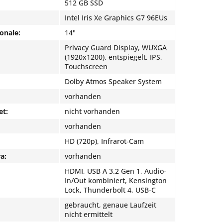
512 GB SSD
Intel Iris Xe Graphics G7 96EUs
onale:
14"
Privacy Guard Display, WUXGA
(1920x1200), entspiegelt, IPS,
Touchscreen
Dolby Atmos Speaker System
vorhanden
et:
nicht vorhanden
vorhanden
HD (720p), Infrarot-Cam
a:
vorhanden
HDMI, USB A 3.2 Gen 1, Audio-
In/Out kombiniert, Kensington
Lock, Thunderbolt 4, USB-C
gebraucht, genaue Laufzeit
nicht ermittelt