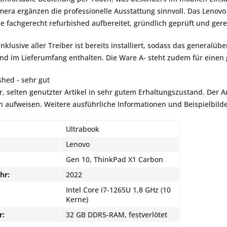
amera ergänzen die professionelle Ausstattung sinnvoll. Das Leno
 fachgerecht refurbished aufbereitet, gründlich geprüft und gerein
klusive aller Treiber ist bereits installiert, sodass das generalüber
nd im Lieferumfang enthalten. Die Ware A- steht zudem für einen 
shed - sehr gut
r, selten genutzter Artikel in sehr gutem Erhaltungszustand. Der Art
aufweisen. Weitere ausführliche Informationen und Beispielbilder
Ultrabook
Lenovo
Gen 10, ThinkPad X1 Carbon
hr:
2022
Intel Core i7-1265U 1,8 GHz (10
Kerne)
r:
32 GB DDR5-RAM, festverlötet