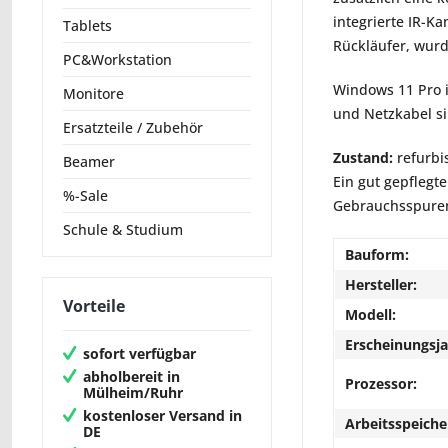
integrierte IR-K
Tablets
Rückläufer, wurde
PC&Workstation
Windows 11 Pro in
Monitore
und Netzkabel si
Ersatzteile / Zubehör
Zustand:
refurbi
Beamer
Ein gut gepflegte
%-Sale
Gebrauchsspuren 
Schule & Studium
Bauform:
Hersteller:
Vorteile
Modell:
Erscheinungsja
sofort verfügbar
abholbereit in
Prozessor:
Mülheim/Ruhr
kostenloser Versand in
Arbeitsspeiche
DE