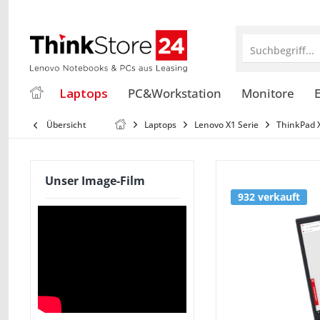
Suchbegriff...
Laptops
PC&Workstation
Monitore
E
Übersicht
Laptops
Lenovo X1 Serie
ThinkPad 
Unser Image-Film
932 verkauft