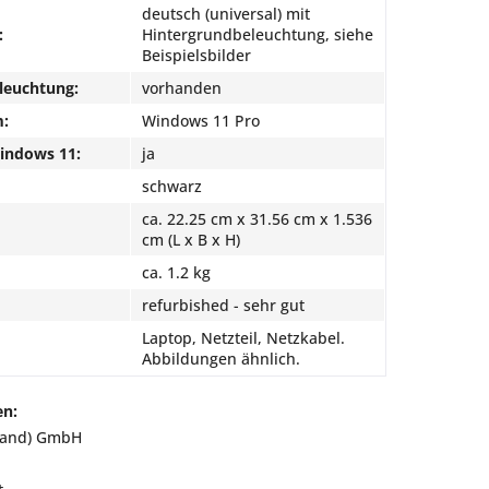
deutsch (universal) mit
:
Hintergrundbeleuchtung, siehe
Beispielsbilder
leuchtung:
vorhanden
m:
Windows 11 Pro
Windows 11:
ja
schwarz
ca. 22.25 cm x 31.56 cm x 1.536
cm (L x B x H)
ca. 1.2 kg
refurbished - sehr gut
Laptop, Netzteil, Netzkabel.
Abbildungen ähnlich.
en:
land) GmbH