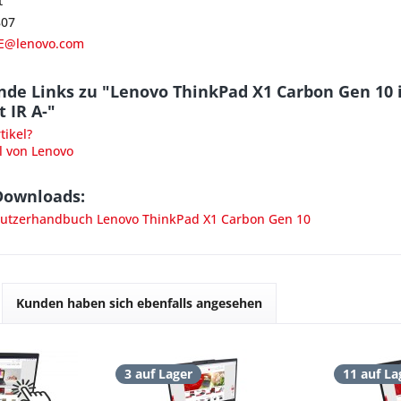
t
807
E@lenovo.com
nde Links zu "Lenovo ThinkPad X1 Carbon Gen 1
t IR A-"
ikel?
l von Lenovo
Downloads:
tzerhandbuch Lenovo ThinkPad X1 Carbon Gen 10
Kunden haben sich ebenfalls angesehen
3 auf Lager
11 auf La