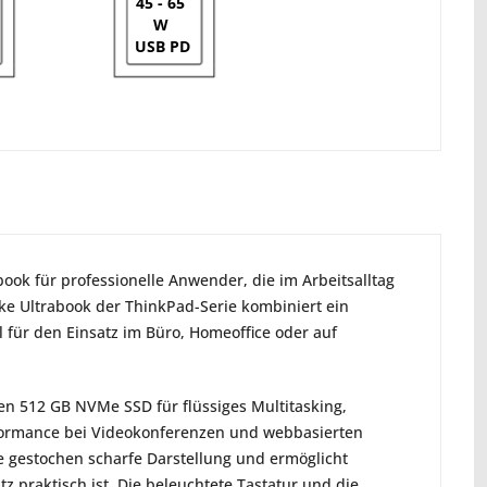
45 - 65
W
USB PD
ok für professionelle Anwender, die im Arbeitsalltag
nke Ultrabook der ThinkPad-Serie kombiniert ein
 für den Einsatz im Büro, Homeoffice oder auf
en 512 GB NVMe SSD für flüssiges Multitasking,
rformance bei Videokonferenzen und webbasierten
e gestochen scharfe Darstellung und ermöglicht
 praktisch ist. Die beleuchtete Tastatur und die