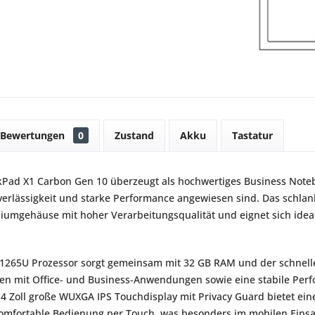
Bewertungen
0
Zustand
Akku
Tastatur
Pad X1 Carbon Gen 10 überzeugt als hochwertiges Business Notebo
uverlässigkeit und starke Performance angewiesen sind. Das schla
umgehäuse mit hoher Verarbeitungsqualität und eignet sich ideal
7-1265U Prozessor sorgt gemeinsam mit 32 GB RAM und der schnell
iten mit Office- und Business-Anwendungen sowie eine stabile Pe
4 Zoll große WUXGA IPS Touchdisplay mit Privacy Guard bietet ein
komfortable Bedienung per Touch, was besonders im mobilen Einsatz