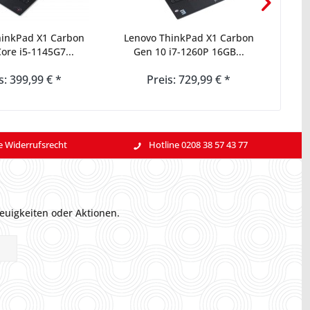
hinkPad X1 Carbon
Lenovo ThinkPad X1 Carbon
War
ore i5-1145G7...
Gen 10 i7-1260P 16GB...
s: 399,99 € *
Preis: 729,99 € *
e Widerrufsrecht
Hotline 0208 38 57 43 77
euigkeiten oder Aktionen.