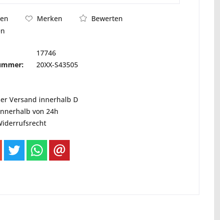
Bewerten
hen
Merken
en
17746
nummer:
20XX-S43505
ser Versand innerhalb D
innerhalb von 24h
Widerrufsrecht