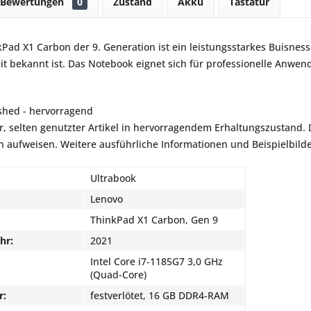
Bewertungen
0
Zustand
Akku
Tastatur
Pad X1 Carbon der 9. Generation ist ein leistungsstarkes Buisnes
it bekannt ist. Das Notebook eignet sich für professionelle Anwend
shed - hervorragend
r, selten genutzter Artikel in hervorragendem Erhaltungszustand. De
aufweisen. Weitere ausführliche Informationen und Beispielbilder
Ultrabook
Lenovo
ThinkPad X1 Carbon, Gen 9
hr:
2021
Intel Core i7-1185G7 3,0 GHz
(Quad-Core)
r:
festverlötet, 16 GB DDR4-RAM