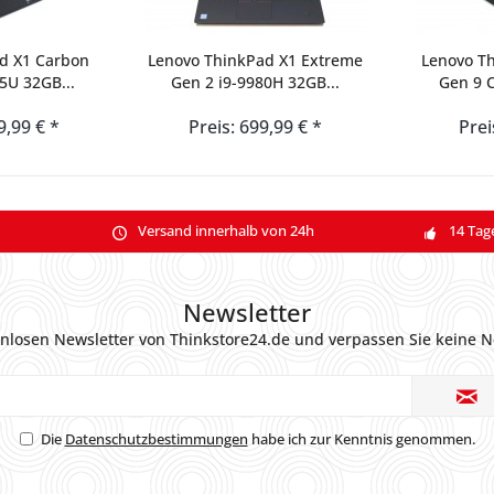
d X1 Carbon
Lenovo ThinkPad X1 Extreme
Lenovo T
5U 32GB...
Gen 2 i9-9980H 32GB...
Gen 9 C
9,99 € *
Preis: 699,99 € *
Prei
Versand innerhalb von 24h
14 Tag
Newsletter
nlosen Newsletter von Thinkstore24.de und verpassen Sie keine N
Die
Datenschutzbestimmungen
habe ich zur Kenntnis genommen.