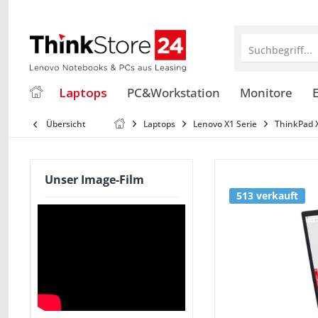
Suchbegriff...
Laptops
PC&Workstation
Monitore
E
Übersicht
Laptops
Lenovo X1 Serie
ThinkPad 
Unser Image-Film
513 verkauft