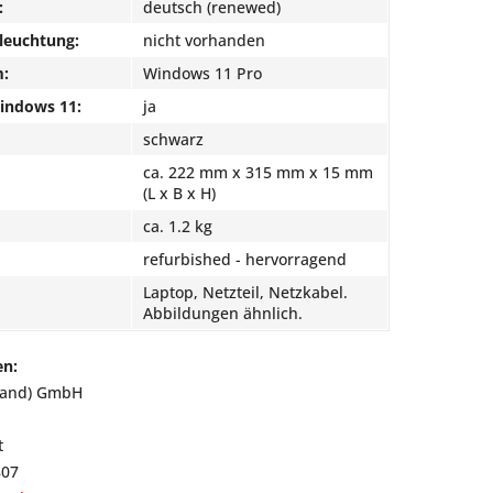
:
deutsch (renewed)
leuchtung:
nicht vorhanden
m:
Windows 11 Pro
Windows 11:
ja
schwarz
ca. 222 mm x 315 mm x 15 mm
(L x B x H)
ca. 1.2 kg
refurbished - hervorragend
Laptop, Netzteil, Netzkabel.
Abbildungen ähnlich.
en:
land) GmbH
t
807