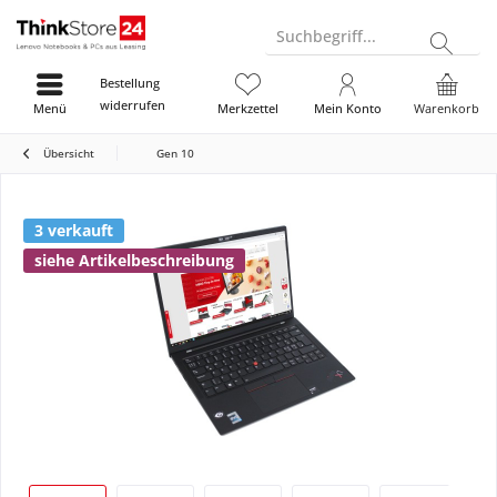
Suchbegriff...
Bestellung
widerrufen
Menü
Merkzettel
Mein Konto
Warenkorb
Übersicht
Gen 10
3 verkauft
siehe Artikelbeschreibung