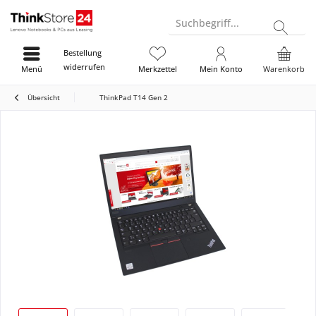
Suchbegriff...
Bestellung
widerrufen
Menü
Merkzettel
Mein Konto
Warenkorb
Übersicht
ThinkPad T14 Gen 2