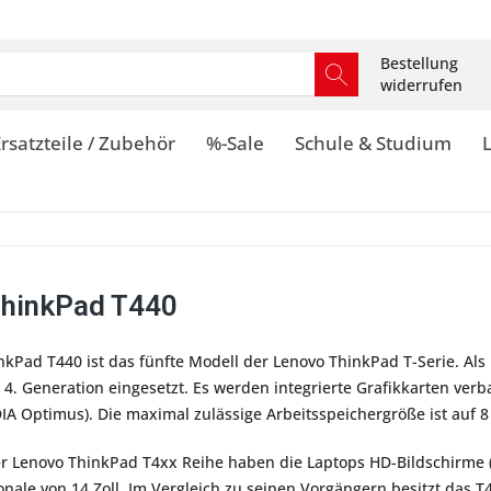
Bestellung
widerrufen
rsatzteile / Zubehör
%-Sale
Schule & Studium
ThinkPad T440
nkPad T440 ist das fünfte Modell der Lenovo ThinkPad T-Serie. Al
r 4. Generation eingesetzt. Es werden integrierte Grafikkarten verb
IA Optimus). Die maximal zulässige Arbeitsspeichergröße ist auf 
der Lenovo ThinkPad T4xx Reihe haben die Laptops HD-Bildschirme 
onale von 14 Zoll. Im Vergleich zu seinen Vorgängern besitzt das