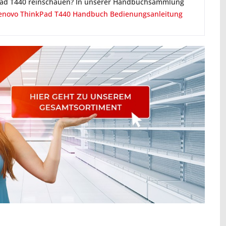
kPad T440 reinschauen? In unserer Handbuchsammlung
enovo ThinkPad T440 Handbuch Bedienungsanleitung