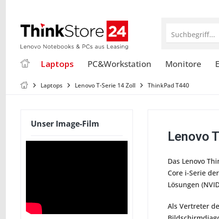
Suchbegriff...
Laptops
PC&Workstation
Monitore
E
Laptops
Lenovo T-Serie 14 Zoll
ThinkPad T440
Unser Image-Film
Lenovo 
Das Lenovo Thi
Core i-Serie de
Lösungen (NVID
Als Vertreter 
Bildschirmdiag