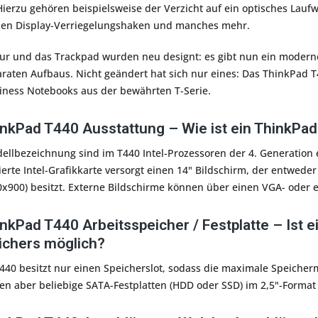
ierzu gehören beispielsweise der Verzicht auf ein optisches Laufwe
chen Display-Verriegelungshaken und manches mehr.
tur und das Trackpad wurden neu designt: es gibt nun ein moderne
raten Aufbaus. Nicht geändert hat sich nur eines: Das ThinkPad T4
iness Notebooks aus der bewährten T-Serie.
nkPad T440 Ausstattung – Wie ist ein ThinkPad
lbezeichnung sind im T440 Intel-Prozessoren der 4. Generation ei
rierte Intel-Grafikkarte versorgt einen 14" Bildschirm, der entwed
0x900) besitzt. Externe Bildschirme können über einen VGA- oder
nkPad T440 Arbeitsspeicher / Festplatte – Ist e
ichers möglich?
440 besitzt nur einen Speicherslot, sodass die maximale Speicher
nen aber beliebige SATA-Festplatten (HDD oder SSD) im 2,5"-Form