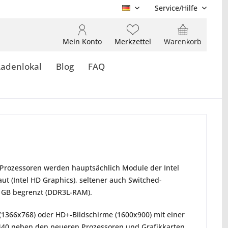
Service/Hilfe
DE
Mein Konto
Merkzettel
Warenkorb
Ladenlokal
Blog
FAQ
s Prozessoren werden hauptsächlich Module der Intel
aut (Intel HD Graphics), seltener auch Switched-
8 GB begrenzt (DDR3L-RAM).
(1366x768) oder HD+-Bildschirme (1600x900) mit einer
 T440 neben den neueren Prozessoren und Grafikkarten