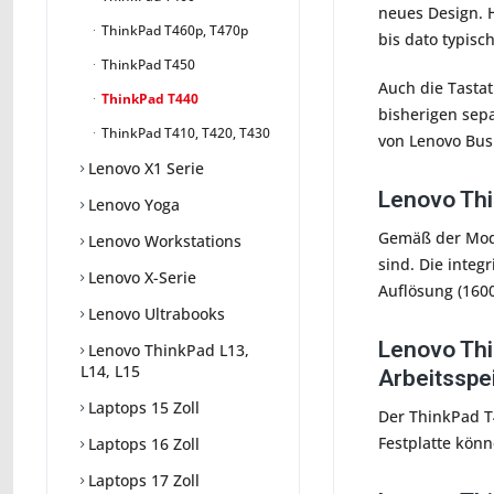
neues Design. H
ThinkPad T460p, T470p
bis dato typis
ThinkPad T450
Auch die Tasta
ThinkPad T440
bisherigen sepa
ThinkPad T410, T420, T430
von Lenovo Bus
Lenovo X1 Serie
Lenovo Thi
Lenovo Yoga
Gemäß der Model
Lenovo Workstations
sind. Die integ
Lenovo X-Serie
Auflösung (160
Lenovo Ultrabooks
Lenovo Thi
Lenovo ThinkPad L13,
L14, L15
Arbeitsspe
Laptops 15 Zoll
Der ThinkPad T
Festplatte kön
Laptops 16 Zoll
Laptops 17 Zoll