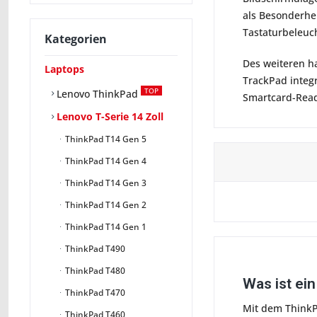
als Besonderhei
Tastaturbeleuch
Kategorien
Des weiteren h
Laptops
TrackPad integr
TOP
Lenovo ThinkPad
Smartcard-Read
Lenovo T-Serie 14 Zoll
ThinkPad T14 Gen 5
ThinkPad T14 Gen 4
ThinkPad T14 Gen 3
ThinkPad T14 Gen 2
ThinkPad T14 Gen 1
ThinkPad T490
ThinkPad T480
Was ist ei
ThinkPad T470
Mit dem ThinkPa
ThinkPad T460