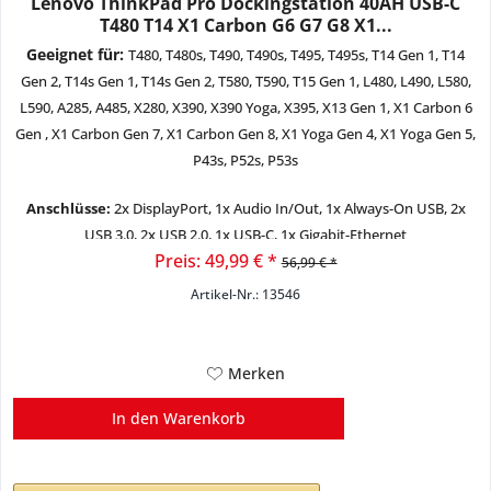
Lenovo ThinkPad Pro Dockingstation 40AH USB-C
T480 T14 X1 Carbon G6 G7 G8 X1...
Geeignet für:
T480, T480s, T490, T490s, T495, T495s, T14 Gen 1, T14
Gen 2, T14s Gen 1, T14s Gen 2, T580, T590, T15 Gen 1,
L480, L490, L580,
L590, A285, A485, X280, X390, X390 Yoga, X395, X13 Gen 1,
X1 Carbon 6
Gen , X1 Carbon Gen 7, X1 Carbon Gen 8, X1 Yoga Gen 4,
X1 Yoga Gen 5,
P43s, P52s, P53s
Anschlüsse:
2x DisplayPort
, 1x Audio In/Out, 1x Always-On USB, 2x
USB 3.0, 2x USB 2.0, 1x USB-C, 1x Gigabit-Ethernet
Preis: 49,99 € *
56,99 € *
Zustand:
refurbished-hervorragend
Artikel-Nr.: 13546
Merken
In den
Warenkorb