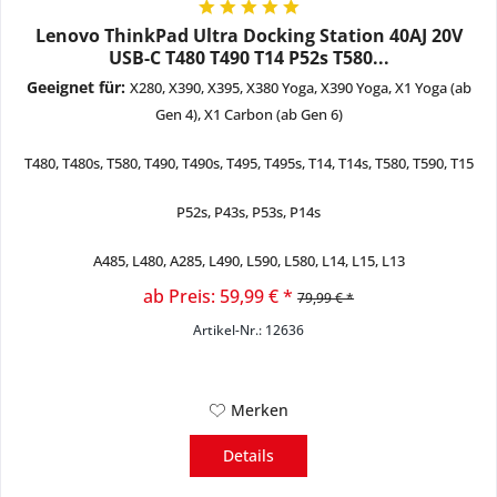
Lenovo ThinkPad Ultra Docking Station 40AJ 20V
USB-C T480 T490 T14 P52s T580...
Geeignet für:
X280, X390, X395, X380 Yoga, X390 Yoga, X1 Yoga (ab
Gen 4), X1 Carbon (ab Gen 6)
T480, T480s, T580, T490, T490s, T495, T495s, T14, T14s,
T580, T590,
T15
P52s, P43s, P53s, P14s
A485, L480, A285, L490, L590, L580, L14, L15, L13
ab Preis: 59,99 € *
79,99 € *
Artikel-Nr.: 12636
Merken
Details