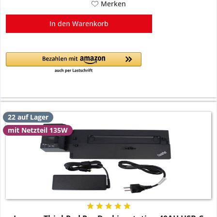
Merken
In den
Warenkorb
22 auf Lager
mit Netzteil 135W