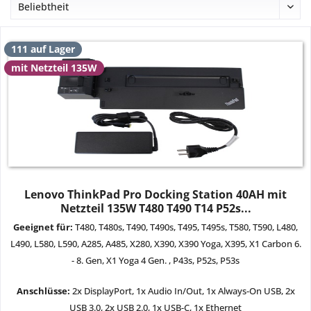
111 auf Lager
mit Netzteil 135W
Lenovo ThinkPad Pro Docking Station 40AH mit
Netzteil 135W T480 T490 T14 P52s...
Geeignet für:
T480, T480s, T490, T490s, T495, T495s, T580, T590, L480,
L490, L580, L590, A285, A485, X280, X390, X390 Yoga, X395, X1 Carbon 6.
- 8. Gen, X1 Yoga 4 Gen. , P43s, P52s, P53s
Anschlüsse:
2x DisplayPort
, 1x Audio In/Out, 1x Always-On USB, 2x
USB 3.0, 2x USB 2.0, 1x USB-C, 1x Ethernet