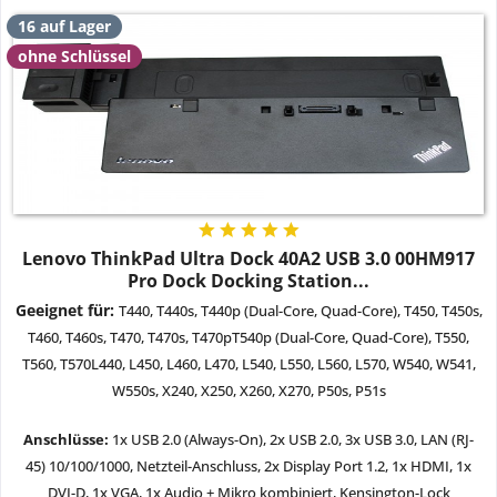
16 auf Lager
ohne Schlüssel
Lenovo ThinkPad Ultra Dock 40A2 USB 3.0 00HM917
Pro Dock Docking Station...
Geeignet für:
T440, T440s, T440p (Dual-Core, Quad-Core), T450, T450s,
T460, T460s, T470, T470s, T470pT540p (Dual-Core, Quad-Core), T550,
T560, T570L440, L450, L460, L470, L540, L550, L560, L570, W540, W541,
W550s, X240, X250, X260, X270, P50s, P51s
Anschlüsse:
1x USB 2.0 (Always-On), 2x USB 2.0, 3x USB 3.0, LAN (RJ-
45) 10/100/1000, Netzteil-Anschluss, 2x Display Port 1.2, 1x HDMI, 1x
DVI-D, 1x VGA, 1x Audio + Mikro kombiniert, Kensington-Lock