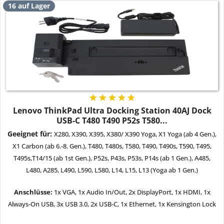
16 auf Lager
Lenovo ThinkPad Ultra Docking Station 40AJ Dock
USB-C T480 T490 P52s T580...
Geeignet für:
X280, X390, X395, X380/ X390 Yoga, X1 Yoga (ab 4 Gen.),
X1 Carbon (ab 6.-8. Gen.), T480, T480s, T580, T490, T490s, T590, T495,
T495s,T14/15 (ab 1st Gen.), P52s, P43s, P53s, P14s (ab 1 Gen.), A485,
L480, A285, L490, L590, L580, L14, L15, L13 (Yoga ab 1 Gen.)
Anschlüsse:
1x VGA, 1x Audio In/Out, 2x DisplayPort, 1x HDMI, 1x
Always-On USB, 3x USB 3.0, 2x USB-C, 1x Ethernet, 1x Kensington Lock