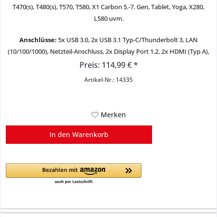
T470(s), T480(s), T570, T580, X1 Carbon 5.-7. Gen, Tablet, Yoga, X280,
L580 uvm.
Anschlüsse:
5x USB 3.0, 2x USB 3.1 Typ-C/Thunderbolt 3, LAN
(10/100/1000), Netzteil-Anschluss, 2x Display Port 1.2, 2x HDMI (Typ A),
1x Audio-Anschluss Stereo + Mikro kombiniert, Kensington-Lock
Preis: 114,99 € *
Artikel-Nr.: 14335
Merken
In den
Warenkorb