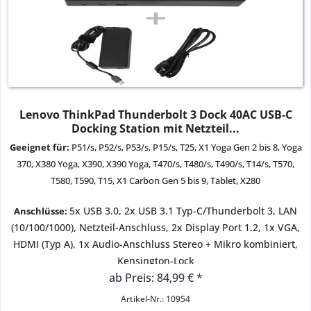
Lenovo ThinkPad Thunderbolt 3 Dock 40AC USB-C
Docking Station mit Netzteil...
Geeignet für:
P51/s, P52/s, P53/s, P15/s, T25, X1 Yoga Gen
2 bis 8
, Yoga
370, X380 Yoga, X390, X390 Yoga, T470/s, T480/s, T490/s, T14/s, T570,
T580, T590, T15, X1 Carbon Gen
5 bis 9
, Tablet, X280
5x USB 3.0, 2x USB 3.1 Typ-C/Thunderbolt 3, LAN
Anschlüsse:
(10/100/1000), Netzteil-Anschluss, 2x Display Port 1.2, 1x VGA,
HDMI (Typ A), 1x Audio-Anschluss Stereo + Mikro kombiniert,
Kensington-Lock
ab Preis: 84,99 € *
Zustand:
gebraucht - sehr gut
Artikel-Nr.: 10954