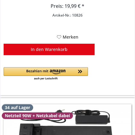
Preis: 19,99 € *
Zustand:
gebraucht - sehr gut
Artikel-Nr.: 10826
Merken
In den
Warenkorb
34 auf Lager
Netzteil 90W + Netzkabel dabei