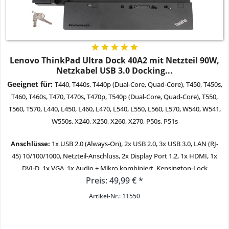
Lenovo ThinkPad Ultra Dock 40A2 mit Netzteil 90W,
Netzkabel USB 3.0 Docking...
Geeignet für:
T440, T440s, T440p (Dual-Core, Quad-Core), T450, T450s,
T460, T460s, T470, T470s, T470p, T540p (Dual-Core, Quad-Core), T550,
T560, T570, L440, L450, L460, L470, L540, L550, L560, L570, W540, W541,
W550s, X240, X250, X260, X270, P50s, P51s
Anschlüsse:
1x USB 2.0 (Always-On), 2x USB 2.0, 3x USB 3.0, LAN (RJ-
45) 10/100/1000, Netzteil-Anschluss, 2x Display Port 1.2, 1x HDMI, 1x
DVI-D, 1x VGA, 1x Audio + Mikro kombiniert, Kensington-Lock
Preis: 49,99 € *
Zustand:
gebraucht - sehr gut
Artikel-Nr.: 11550