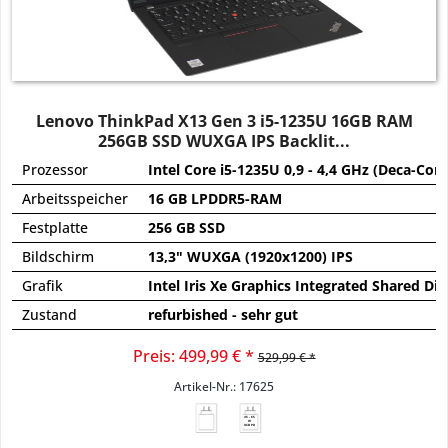
Lenovo ThinkPad X13 Gen 3 i5-1235U 16GB RAM
256GB SSD WUXGA IPS Backlit...
Prozessor
Intel Core i5-1235U 0,9 - 4,4 GHz (Deca-Core
Arbeitsspeicher
16 GB LPDDR5-RAM
Festplatte
256 GB SSD
Bildschirm
13,3" WUXGA (1920x1200) IPS
Grafik
Intel Iris Xe Graphics Integrated Shared Dir
Zustand
refurbished - sehr gut
Preis: 499,99 € *
529,99 € *
Artikel-Nr.: 17625
45 - 65
W
USB PD