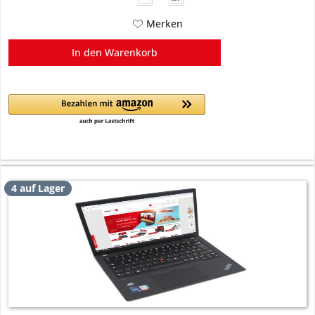
USB PD
Merken
In den
Warenkorb
4 auf Lager