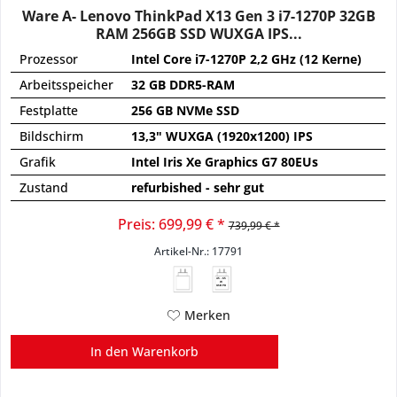
Ware A- Lenovo ThinkPad X13 Gen 3 i7-1270P 32GB
RAM 256GB SSD WUXGA IPS...
Prozessor
Intel Core i7-1270P 2,2 GHz (12 Kerne)
Arbeitsspeicher
32 GB DDR5-RAM
Festplatte
256 GB NVMe SSD
Bildschirm
13,3" WUXGA (1920x1200) IPS
Grafik
Intel Iris Xe Graphics G7 80EUs
Zustand
refurbished - sehr gut
Preis: 699,99 € *
739,99 € *
Artikel-Nr.: 17791
45 - 65
W
USB PD
Merken
In den
Warenkorb