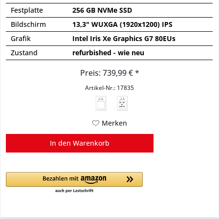
Festplatte
256 GB NVMe SSD
Bildschirm
13,3" WUXGA (1920x1200) IPS
Grafik
Intel Iris Xe Graphics G7 80EUs
Zustand
refurbished - wie neu
Preis: 739,99 € *
Artikel-Nr.: 17835
45 - 65
W
USB PD
Merken
In den
Warenkorb