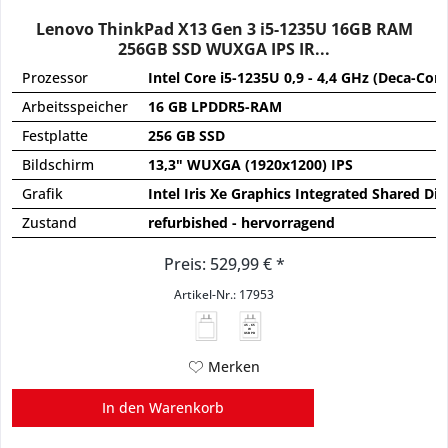
Lenovo ThinkPad X13 Gen 3 i5-1235U 16GB RAM
256GB SSD WUXGA IPS IR...
Prozessor
Intel Core i5-1235U 0,9 - 4,4 GHz (Deca-Core
Arbeitsspeicher
16 GB LPDDR5-RAM
Festplatte
256 GB SSD
Bildschirm
13,3" WUXGA (1920x1200) IPS
Grafik
Intel Iris Xe Graphics Integrated Shared Dir
Zustand
refurbished - hervorragend
Preis: 529,99 € *
Artikel-Nr.: 17953
45 - 65
W
USB PD
Merken
In den
Warenkorb