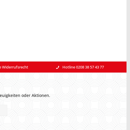
e Widerrufsrecht
Hotline 0208 38 57 43 77
euigkeiten oder Aktionen.