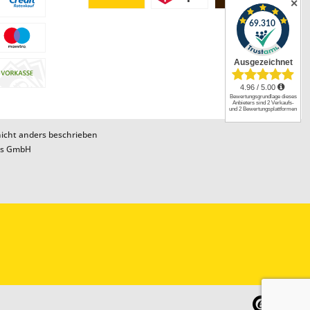
✕
cht anders beschrieben
ns GmbH