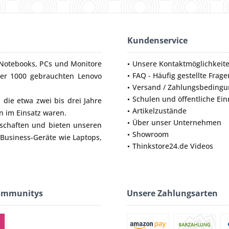
Kundenservice
Notebooks
,
PCs
und
Monitore
Unsere Kontaktmöglichkeit
FAQ - Häufig gestellte Frage
ber 1000 gebrauchten Lenovo
Versand / Zahlungsbeding
Schulen und öffentliche Ei
die etwa zwei bis drei Jahre
Artikelzustände
 im Einsatz waren.
Über unser Unternehmen
lschaften und bieten unseren
Showroom
 Business-Geräte wie
Laptops
,
Thinkstore24.de Videos
ommunitys
Unsere Zahlungsarten