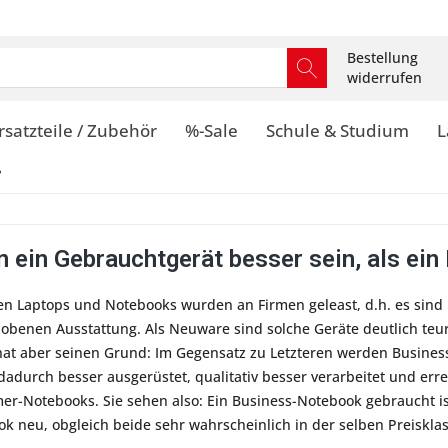
Bestellung
widerrufen
rsatzteile / Zubehör
%-Sale
Schule & Studium
L
?
 ein Gebrauchtgerät besser sein, als ein
n Laptops und Notebooks wurden an Firmen geleast, d.h. es sind
hobenen Ausstattung. Als Neuware sind solche Geräte deutlich te
hat aber seinen Grund: Im Gegensatz zu Letzteren werden Busines
d dadurch besser ausgerüstet, qualitativ besser verarbeitet und e
er-Notebooks. Sie sehen also: Ein Business-Notebook gebraucht ist
 neu, obgleich beide sehr wahrscheinlich in der selben Preisklas