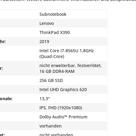
Subnotebook
Lenovo
ThinkPad X390
hr:
2019
Intel Core i7-8565U 1,8GHz
(Quad-Core)
nicht erweiterbar, festverlötet,
r:
16 GB DDR4-RAM
256 GB SSD
Intel UHD Graphics 620
onale:
13,3"
IPS, FHD (1920x1080)
Dolby Audio™ Premium
vorhanden
et:
nicht vorhanden