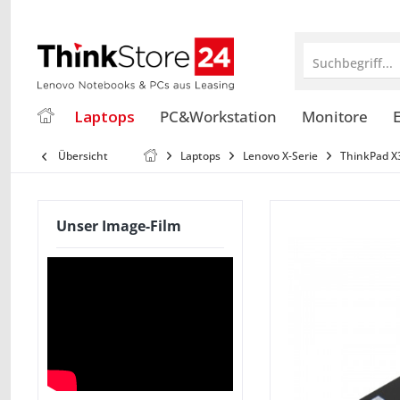
Suchbegriff...
Laptops
PC&Workstation
Monitore
E
Übersicht
Laptops
Lenovo X-Serie
ThinkPad X
Unser Image-Film