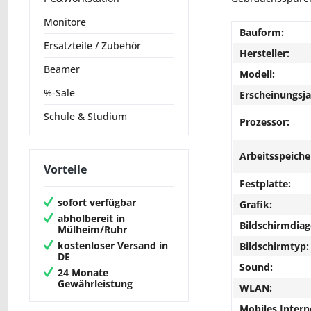
Monitore
Bauform:
Ersatzteile / Zubehör
Hersteller:
Beamer
Modell:
%-Sale
Erscheinungsja
Schule & Studium
Prozessor:
Arbeitsspeiche
Vorteile
Festplatte:
sofort verfügbar
Grafik:
abholbereit in
Bildschirmdiag
Mülheim/Ruhr
kostenloser Versand in
Bildschirmtyp:
DE
Sound:
24 Monate
Gewährleistung
WLAN:
Mobiles Intern