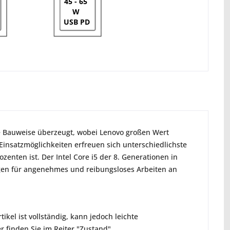
45 - 65
W
USB PD
te Bauweise überzeugt, wobei Lenovo großen Wert
n Einsatzmöglichkeiten erfreuen sich unterschiedlichste
nten ist. Der Intel Core i5 der 8. Generationen in
gen für angenehmes und reibungsloses Arbeiten an
ikel ist vollständig, kann jedoch leichte
 finden Sie im Reiter "Zustand".