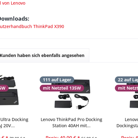
l von Lenovo
Downloads:
utzerhandbuch ThinkPad X390
Kunden haben sich ebenfalls angesehen
111 auf Lager
22 auf La
35W
mit Netzteil 135W
mit Netz
Ultra Docking
Lenovo ThinkPad Pro Docking
Lenov
J 20V...
Station 40AH mit...
Dockingst
 € *
Preis: 49,99 € *
Preis: 