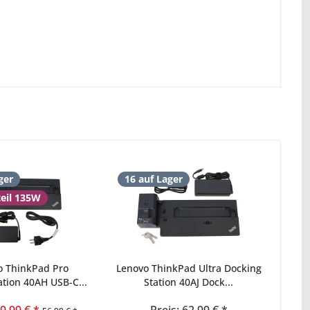
ger
16 auf Lager
teil 135W
o ThinkPad Pro
Lenovo ThinkPad Ultra Docking
ation 40AH USB-C...
Station 40AJ Dock...
49,99 € *
Preis: 62,99 € *