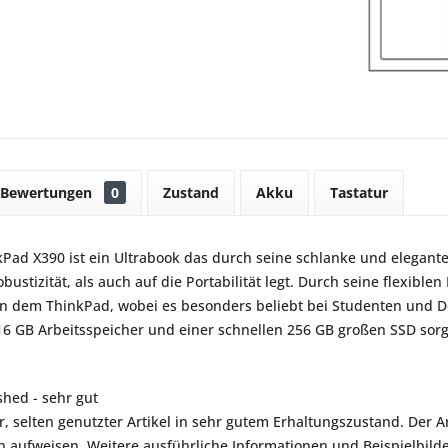
Bewertungen
0
Zustand
Akku
Tastatur
Pad X390 ist ein Ultrabook das durch seine schlanke und elegan
bustizität, als auch auf die Portabilität legt. Durch seine flexible
 dem ThinkPad, wobei es besonders beliebt bei Studenten und Doze
16 GB Arbeitsspeicher und einer schnellen 256 GB großen SSD sor
shed - sehr gut
r, selten genutzter Artikel in sehr gutem Erhaltungszustand. Der Art
aufweisen. Weitere ausführliche Informationen und Beispielbilder