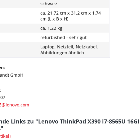
schwarz
ca. 21.72 cm x 31.2 cm x 1.74
cm (L x B x H)
ca. 1.22 kg
refurbished - sehr gut
Laptop, Netzteil, Netzkabel.
Abbildungen ähnlich.
en:
land) GmbH
t
807
E@lenovo.com
de Links zu "Lenovo ThinkPad X390 i7-8565U 16GB
A"
ikel?