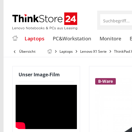
Suchbegriff...
Laptops
PC&Workstation
Monitore
E
Übersicht
Laptops
Lenovo X1 Serie
ThinkPad 
Unser Image-Film
B-Ware