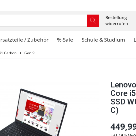
Bestellung
widerrufen
rsatzteile / Zubehör
%-Sale
Schule & Studium
X1 Carbon
Gen 9
Lenovo
Core i
SSD WU
C)
449,99
inkl. 19 % MwS