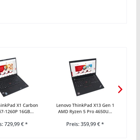
hinkPad X1 Carbon
Lenovo ThinkPad X13 Gen 1
A+ W
i7-1260P 16GB...
AMD Ryzen 5 Pro 4650U...
G
s: 729,99 € *
Preis: 359,99 € *
ab P