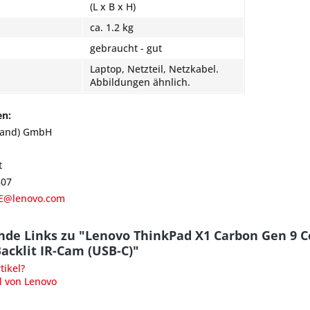
(L x B x H)
ca. 1.2 kg
gebraucht - gut
Laptop, Netzteil, Netzkabel.
Abbildungen ähnlich.
en:
land) GmbH
t
807
E@lenovo.com
nde Links zu "Lenovo ThinkPad X1 Carbon Gen 9 
cklit IR-Cam (USB-C)"
ikel?
l von Lenovo