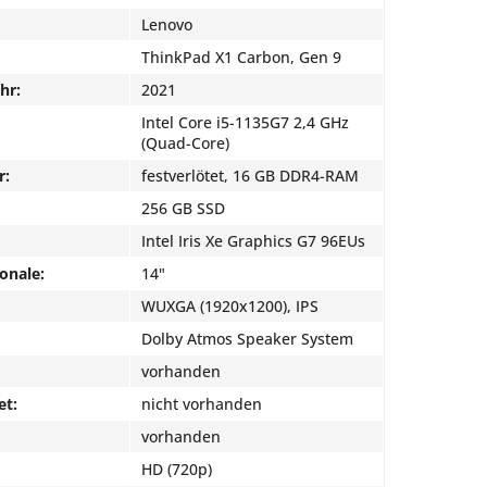
Lenovo
ThinkPad X1 Carbon, Gen 9
hr:
2021
Intel Core i5-1135G7 2,4 GHz
(Quad-Core)
r:
festverlötet, 16 GB DDR4-RAM
256 GB SSD
Intel Iris Xe Graphics G7 96EUs
onale:
14"
WUXGA (1920x1200), IPS
Dolby Atmos Speaker System
vorhanden
et:
nicht vorhanden
vorhanden
HD (720p)