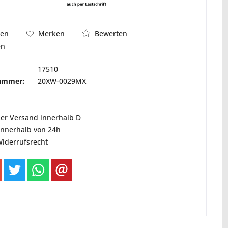
Bewerten
hen
Merken
en
17510
nummer:
20XW-0029MX
ser Versand innerhalb D
innerhalb von 24h
Widerrufsrecht