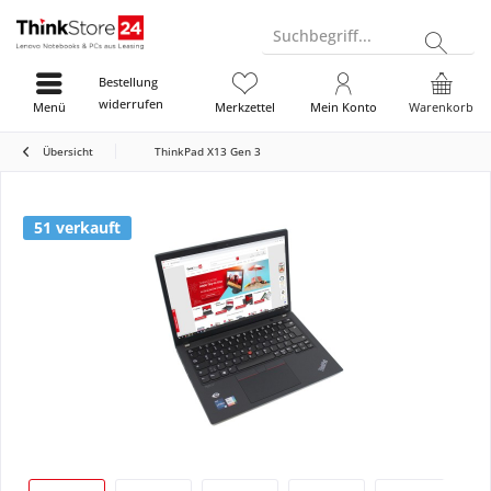
Suchbegriff...
Bestellung
widerrufen
Menü
Merkzettel
Mein Konto
Warenkorb
Übersicht
ThinkPad X13 Gen 3
51 verkauft