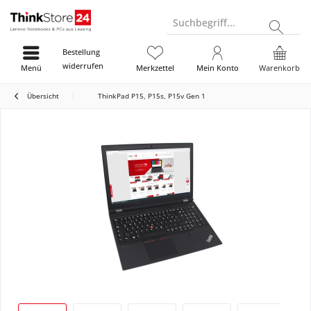
Suchbegriff...
Bestellung
widerrufen
Menü
Merkzettel
Mein Konto
Warenkorb
Übersicht
ThinkPad P15, P15s, P15v Gen 1