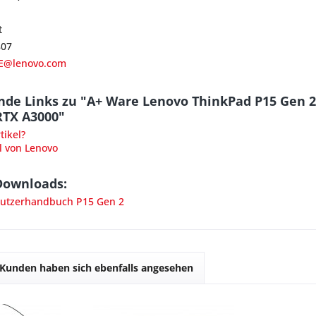
t
807
E@lenovo.com
nde Links zu "A+ Ware Lenovo ThinkPad P15 Gen 2
RTX A3000"
ikel?
l von Lenovo
Downloads:
utzerhandbuch P15 Gen 2
Kunden haben sich ebenfalls angesehen