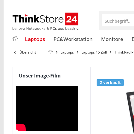
Suchbegriff...
Laptops
PC&Workstation
Monitore
E
Übersicht
Laptops
Laptops 15 Zoll
ThinkPad P1
Unser Image-Film
2 verkauft