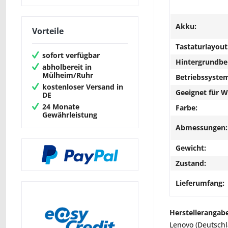
Akku:
Vorteile
Tastaturlayout
sofort verfügbar
Hintergrundbe
abholbereit in
Mülheim/Ruhr
Betriebssyste
kostenloser Versand in
Geeignet für 
DE
24 Monate
Farbe:
Gewährleistung
Abmessungen:
Gewicht:
Zustand:
Lieferumfang:
Herstellerangab
Lenovo (Deutsch