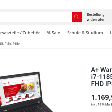
Bestellung
widerrufen
rsatzteile / Zubehör
%-Sale
Schule & Studium
5, P15s, P15v
A+ War
i7-11
FHD IP
1.169,
inkl. 19 % MwS