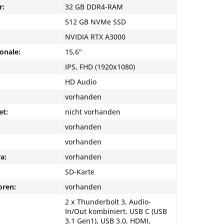
r:
32 GB DDR4-RAM
512 GB NVMe SSD
NVIDIA RTX A3000
onale:
15,6"
IPS, FHD (1920x1080)
HD Audio
vorhanden
et:
nicht vorhanden
vorhanden
vorhanden
a:
vorhanden
SD-Karte
oren:
vorhanden
2 x Thunderbolt 3, Audio-
In/Out kombiniert, USB C (USB
3.1 Gen1), USB 3.0, HDMI,