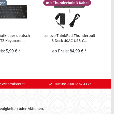
ger
mit Thunderbolt 3 Kabel
aufkleber deutsch
Lenovo ThinkPad Thunderbolt
Z Keyboard...
3 Dock 40AC USB-C...
is: 5,99 € *
ab Preis: 84,99 € *
e Widerrufsrecht
Hotline 0208 38 57 43 77
euigkeiten oder Aktionen.