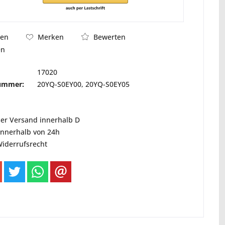
Bewerten
hen
Merken
en
17020
nummer:
20YQ-S0EY00, 20YQ-S0EY05
ser Versand innerhalb D
innerhalb von 24h
Widerrufsrecht