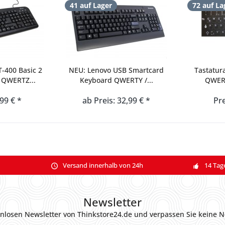
41 auf Lager
72 auf La
-400 Basic 2
NEU: Lenovo USB Smartcard
Tastatur
 QWERTZ...
Keyboard QWERTY /...
QWERT
,99 € *
ab Preis: 32,99 € *
Pre
Versand innerhalb von 24h
14 Tag
Newsletter
nlosen Newsletter von Thinkstore24.de und verpassen Sie keine N