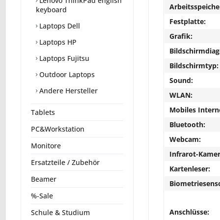
Lenovo ThinkPad english
Arbeitsspeiche
keyboard
Festplatte:
Laptops Dell
Grafik:
Laptops HP
Bildschirmdiag
Laptops Fujitsu
Bildschirmtyp:
Outdoor Laptops
Sound:
Andere Hersteller
WLAN:
Mobiles Intern
Tablets
Bluetooth:
PC&Workstation
Webcam:
Monitore
Infrarot-Kamer
Ersatzteile / Zubehör
Kartenleser:
Beamer
Biometriesens
%-Sale
Anschlüsse:
Schule & Studium