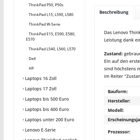
ThinkPad P50, P50s
Beschreibung
ThinkPad L15, L590, L580
ThinkPad W-Serie
Das Lenovo Think
ThinkPad E15, E590, E580,
E570
Leistung dank ei
ThinkPad L540, L560, L570
Zustand:
gebrauc
Dell
Ein auf den erst
sind höchstens m
HP
im Reiter "Zusta
Laptops 16 Zoll
Laptops 17 Zoll
Bauform:
Laptops bis 500 Euro
Hersteller:
Laptops bis 400 Euro
Modell:
Erscheinungsja
Laptops unter 200 Euro
Lenovo E-Serie
Prozessor: