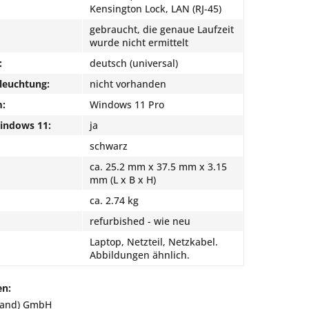
Kensington Lock, LAN (RJ-45)
gebraucht, die genaue Laufzeit
wurde nicht ermittelt
:
deutsch (universal)
leuchtung:
nicht vorhanden
m:
Windows 11 Pro
Windows 11:
ja
schwarz
ca. 25.2 mm x 37.5 mm x 3.15
mm (L x B x H)
ca. 2.74 kg
refurbished - wie neu
Laptop, Netzteil, Netzkabel.
Abbildungen ähnlich.
en:
land) GmbH