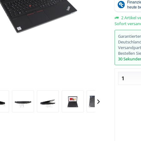
2 Artikel v
Sofort versand
Abbildung ähnlich
Garantierte
Deutschlands
Versandpart
Bestellen Si
29 Sekunde