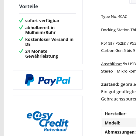
Vorteile
Type No. 40AC
sofort verfügbar
abholbereit in
Docking Station T
Mülheim/Ruhr
kostenloser Versand in
P51(s) / P52(s) / P53
DE
Carbon Gen
5 bis 9
24 Monate
Gewährleistung
Anschlüsse:
5x USB 
Stereo + Mikro kom
Zustand:
gebrauc
Ein gut gepflegte
Gebrauchsspuren 
Hersteller:
Modell:
Abmessungen: