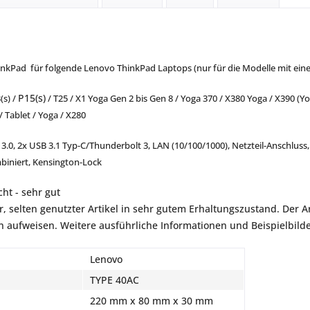
hinkPad für folgende Lenovo ThinkPad Laptops
(nur für die Modelle mit eine
P15(s)
(s) /
/ T25 / X1 Yoga Gen
2 bis Gen 8
/ Yoga 370 / X380 Yoga / X390 (Yoga
/ Tablet / Yoga / X280
3.0, 2x USB 3.1 Typ-C/Thunderbolt 3, LAN (10/100/1000), Netzteil-Anschluss,
biniert, Kensington-Lock
ht - sehr gut
r, selten genutzter Artikel in sehr gutem Erhaltungszustand. Der Art
aufweisen. Weitere ausführliche Informationen und Beispielbilder
Lenovo
TYPE 40AC
220 mm x 80 mm x 30 mm