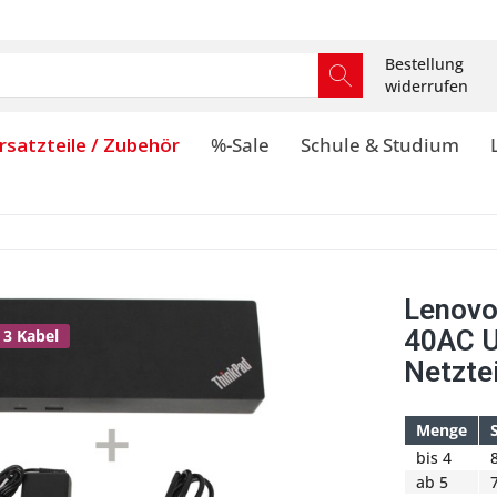
Bestellung
widerrufen
rsatzteile / Zubehör
%-Sale
Schule & Studium
Lenovo
40AC U
 3 Kabel
Netzte
Menge
bis
4
ab
5