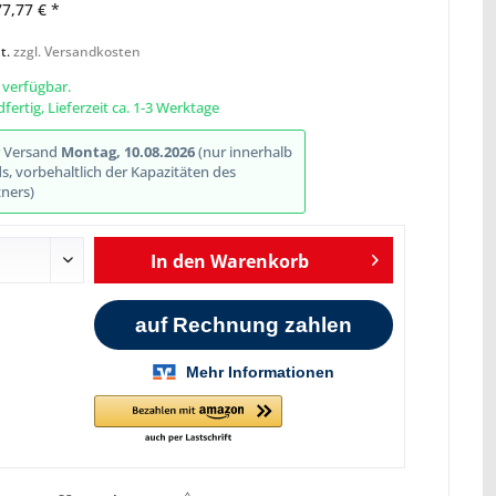
77,77 € *
t.
zzgl. Versandkosten
 verfügbar.
fertig, Lieferzeit ca. 1-3 Werktage
Abbildung ähnlich
r Versand
Montag, 10.08.2026
(nur innerhalb
, vorbehaltlich der Kapazitäten des
ners)
In den
Warenkorb