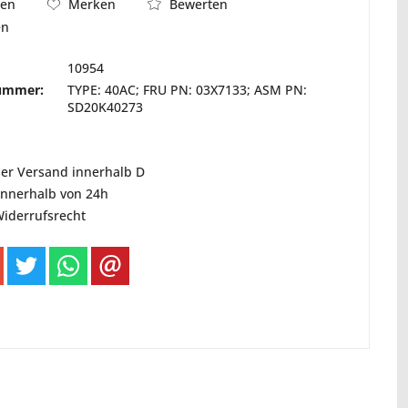
Bewerten
hen
Merken
en
10954
nummer:
TYPE: 40AC; FRU PN: 03X7133; ASM PN:
SD20K40273
ser Versand innerhalb D
innerhalb von 24h
Widerrufsrecht