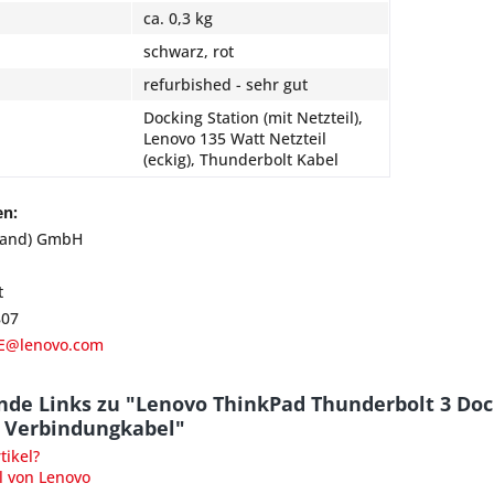
ca. 0,3 kg
schwarz, rot
refurbished - sehr gut
Docking Station (mit Netzteil),
Lenovo 135 Watt Netzteil
(eckig), Thunderbolt Kabel
en:
land) GmbH
t
807
E@lenovo.com
nde Links zu "Lenovo ThinkPad Thunderbolt 3 Doc
d Verbindungkabel"
ikel?
l von Lenovo