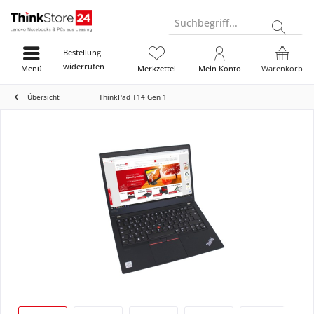
Suchbegriff...
Bestellung
widerrufen
Menü
Merkzettel
Mein Konto
Warenkorb
Übersicht
ThinkPad T14 Gen 1