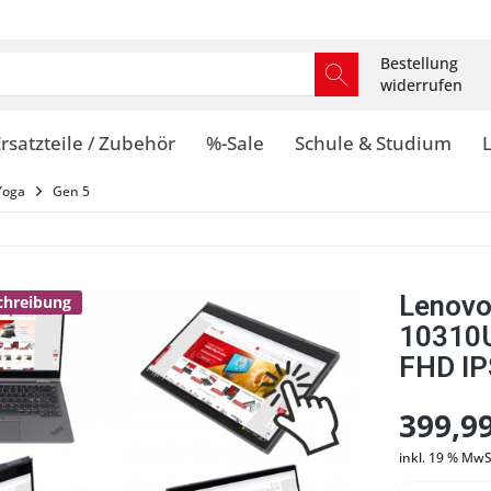
Bestellung
widerrufen
rsatzteile / Zubehör
%-Sale
Schule & Studium
Yoga
Gen 5
Lenovo
schreibung
10310
FHD IP
399,99
inkl. 19 % MwS