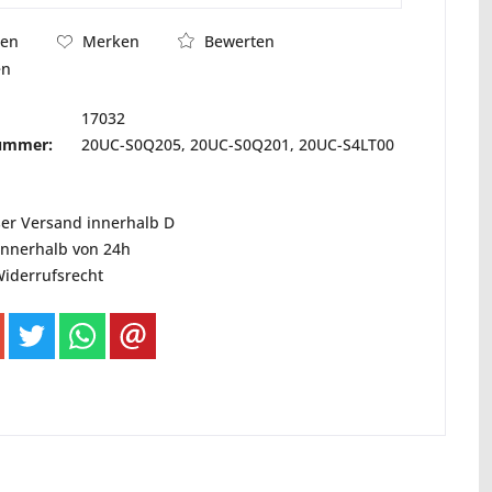
Bewerten
hen
Merken
en
17032
nummer:
20UC-S0Q205, 20UC-S0Q201, 20UC-S4LT00
ser Versand innerhalb D
innerhalb von 24h
Widerrufsrecht