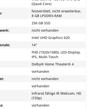
(Qaud-Core)
festverlötet, nicht erweiterbar,
r:
8 GB LPDDR3-RAM
256 GB SSD
fwerk:
nicht vorhanden
Intel UHD Graphics 620
onale:
14"
FHD (1920x1080), LED-Display,
IPS, Multi-Touch
Dolby® Home Theater® 4
vorhanden
et:
nicht vorhanden
vorhanden
Infrarot fähige IR Webcam, HD
(720p)
a:
vorhanden