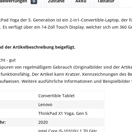
Bewertungen
0
Zustand
Akku
Tastatur
Pad Yoga der 5. Generation ist ein 2-in1-Convertible-Laptop, der 
. Es verfügt über ein 14-Zoll Touch Display, welcher sich um 360 
ind der Artikelbeschreibung beigefügt.
ht - gut
t Spuren von regelmäßigem Gebrauch (Originalbilder sind der Artik
 funktionsfähig. Der Artikel kann Kratzer, Kennzeichnungen des 
aufweisen. Weitere ausführliche Informationen und Beispielbilder 
Convertible Tablet
Lenovo
ThinkPad X1 Yoga, Gen 5
hr:
2020
Intel Core i5-10310U 1,70 GHz