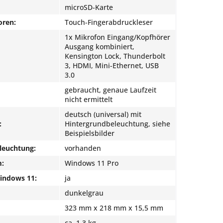
microSD-Karte
oren:
Touch-Fingerabdruckleser
1x Mikrofon Eingang/Kopfhörer
Ausgang kombiniert,
Kensington Lock, Thunderbolt
3, HDMI, Mini-Ethernet, USB
3.0
gebraucht, genaue Laufzeit
nicht ermittelt
deutsch (universal) mit
:
Hintergrundbeleuchtung, siehe
Beispielsbilder
leuchtung:
vorhanden
m:
Windows 11 Pro
Windows 11:
ja
dunkelgrau
323 mm x 218 mm x 15,5 mm
ca. 1.3 kg