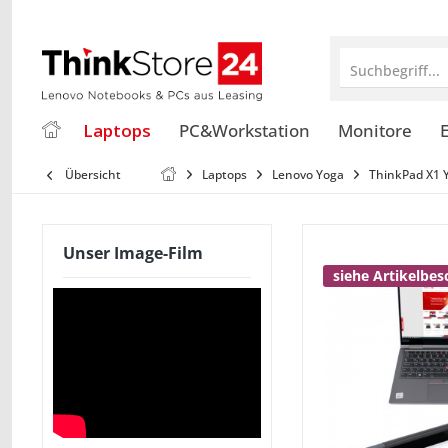
Suchbegriff...
Laptops
PC&Workstation
Monitore
E
Übersicht
Laptops
Lenovo Yoga
ThinkPad X1 
Unser Image-Film
siehe Artikelbe