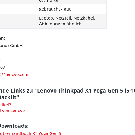
gebraucht - gut
Laptop, Netzteil, Netzkabel.
Abbildungen ähnlich.
en:
land) GmbH
t
807
E@lenovo.com
nde Links zu "Lenovo Thinkpad X1 Yoga Gen 5 i5-
acklit"
ikel?
l von Lenovo
Downloads:
utzerhandbuch X1 Yoga Gen 5