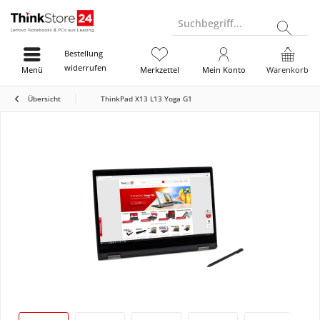
Suchbegriff...
Bestellung
widerrufen
Menü
Merkzettel
Mein Konto
Warenkorb
Übersicht
ThinkPad X13 L13 Yoga G1