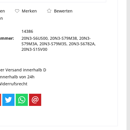
Bewerten
hen
Merken
en
14386
nummer:
20N3-S6US00, 20N3-S79M38, 20N3-
S79M3A, 20N3-S79M35, 20N3-S6782A,
20N3-S15V00
ser Versand innerhalb D
innerhalb von 24h
Widerrufsrecht