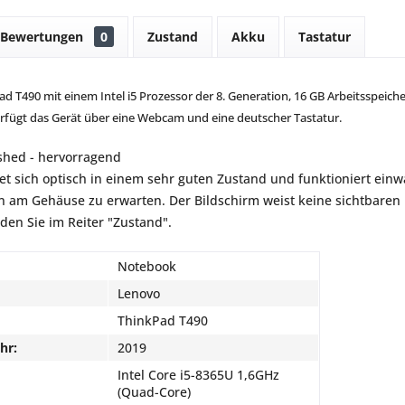
Bewertungen
0
Zustand
Akku
Tastatur
 T490 mit einem Intel i5 Prozessor der 8. Generation, 16 GB Arbeitsspeiche
erfügt das Gerät über eine Webcam und eine deutscher Tastatur.
shed - hervorragend
et sich optisch in einem sehr guten Zustand und funktioniert einwa
am Gehäuse zu erwarten. Der Bildschirm weist keine sichtbaren K
nden Sie im Reiter "Zustand".
Notebook
Lenovo
ThinkPad T490
hr:
2019
Intel Core i5-8365U 1,6GHz
(Quad-Core)