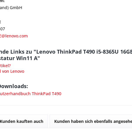
en:
land) GmbH
t
807
E@lenovo.com
nde Links zu "Lenovo ThinkPad T490 i5-8365U 16
statur Win11 A"
ikel?
l von Lenovo
Downloads:
utzerhandbuch ThinkPad T490
Kunden kauften auch
Kunden haben sich ebenfalls angeseh