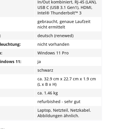
In/Out kombiniert, RJ-45 (LAN),
USB C (USB 3.1 Gen1), HDMI,
Intel® Thunderbolt™ 3
gebraucht, genaue Laufzeit
nicht ermittelt
:
deutsch (renewed)
leuchtung:
nicht vorhanden
m:
Windows 11 Pro
Windows 11:
ja
schwarz
ca. 32.9 cm x 22.7 cm x 1.9 cm
(L x B x H)
ca. 1.46 kg
refurbished - sehr gut
Laptop, Netzteil, Netzkabel.
Abbildungen ähnlich.