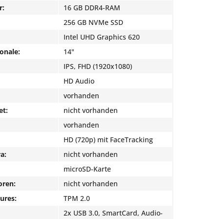
r:
16 GB DDR4-RAM
256 GB NVMe SSD
Intel UHD Graphics 620
onale:
14"
IPS, FHD (1920x1080)
HD Audio
vorhanden
et:
nicht vorhanden
vorhanden
HD (720p) mit FaceTracking
a:
nicht vorhanden
microSD-Karte
oren:
nicht vorhanden
ures:
TPM 2.0
2x USB 3.0, SmartCard, Audio-