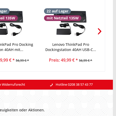
ager
22 auf Lager
16 
teil 135W
mit Netzteil 135W
inkPad Pro Docking
Lenovo ThinkPad Pro
Leno
on 40AH mit...
Dockingstation 40AH USB-C...
49,99 € *
Preis: 49,99 € *
56,99 € *
56,99 € *
e Widerrufsrecht
Hotline 0208 38 57 43 77
euigkeiten oder Aktionen.