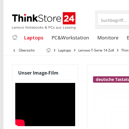
Suchbegriff...
Laptops
PC&Workstation
Monitore
E
Übersicht
Laptops
Lenovo T-Serie 14 Zoll
Thin
Unser Image-Film
deutsche Tastat