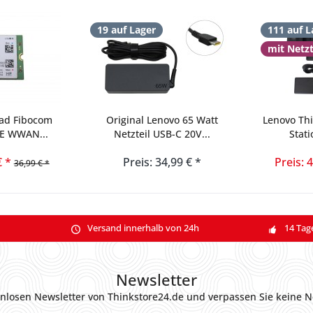
19 auf Lager
111 auf L
mit Netz
ad Fibocom
Original Lenovo 65 Watt
Lenovo Th
TE WWAN...
Netzteil USB-C 20V...
Stati
€ *
Preis: 34,99 € *
Preis: 
36,99 € *
Versand innerhalb von 24h
14 Tag
Newsletter
nlosen Newsletter von Thinkstore24.de und verpassen Sie keine N