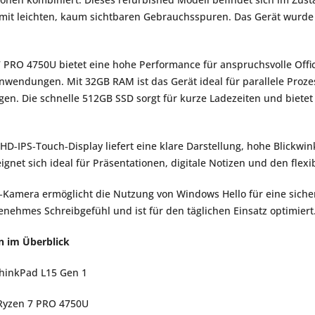
 mit leichten, kaum sichtbaren Gebrauchsspuren. Das Gerät wurde pro
PRO 4750U bietet eine hohe Performance für anspruchsvolle Offic
nwendungen. Mit 32GB RAM ist das Gerät ideal für parallele Prozes
n. Die schnelle 512GB SSD sorgt für kurze Ladezeiten und bietet 
lHD‑IPS‑Touch‑Display liefert eine klare Darstellung, hohe Blickwink
gnet sich ideal für Präsentationen, digitale Notizen und den flexib
IR‑Kamera ermöglicht die Nutzung von Windows Hello für eine sich
genehmes Schreibgefühl und ist für den täglichen Einsatz optimiert
n im Überblick 
hinkPad L15 Gen 1 
Ryzen 7 PRO 4750U 