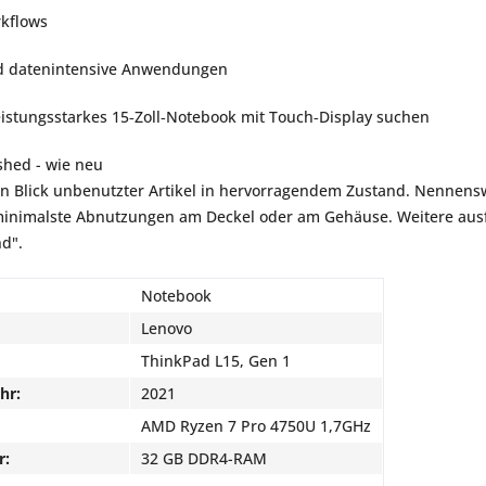
kflows 
nd datenintensive Anwendungen 
leistungsstarkes 15‑Zoll‑Notebook mit Touch‑Display suchen
shed - wie neu
en Blick unbenutzter Artikel in hervorragendem Zustand. Nennensw
inimalste Abnutzungen am Deckel oder am Gehäuse. Weitere ausfü
nd".
Notebook
Lenovo
ThinkPad L15, Gen 1
hr:
2021
AMD Ryzen 7 Pro 4750U 1,7GHz
r:
32 GB DDR4-RAM