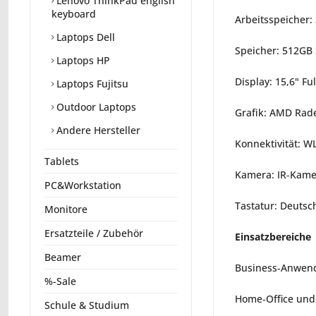
Lenovo ThinkPad english
keyboard
Arbeitsspeicher:
Laptops Dell
Speicher: 512GB
Laptops HP
Display: 15,6" Fu
Laptops Fujitsu
Outdoor Laptops
Grafik: AMD Rad
Andere Hersteller
Konnektivität: W
Tablets
Kamera: IR‑Kame
PC&Workstation
Tastatur: Deutsc
Monitore
Ersatzteile / Zubehör
Einsatzbereiche 
Beamer
Business‑Anwend
%-Sale
Home‑Office und 
Schule & Studium