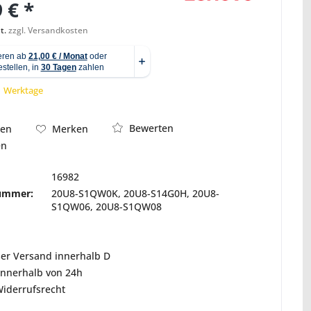
 € *
t.
zzgl. Versandkosten
Abbildung ähnlich
 1 Werktage
Bewerten
hen
Merken
en
16982
nummer:
20U8-S1QW0K, 20U8-S14G0H, 20U8-
S1QW06, 20U8-S1QW08
ser Versand innerhalb D
innerhalb von 24h
Widerrufsrecht