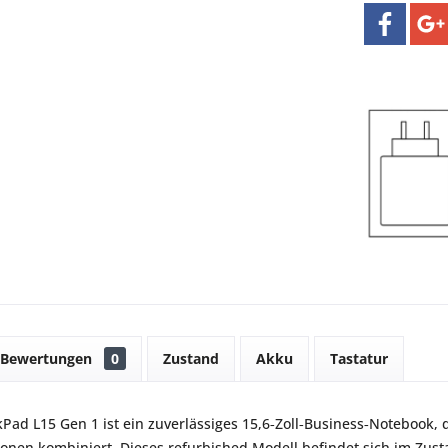
Bewertungen
0
Zustand
Akku
Tastatur
Pad L15 Gen 1 ist ein zuverlässiges 15,6‑Zoll‑Business‑Notebook,
ionen kombiniert. Dieses refurbished Modell befindet sich im Zust