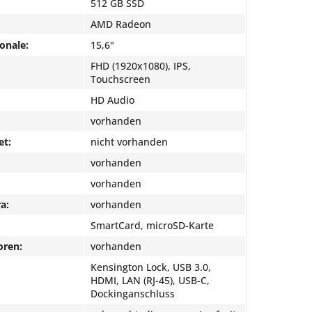
512 GB SSD
AMD Radeon
onale:
15,6"
FHD (1920x1080), IPS,
Touchscreen
HD Audio
vorhanden
et:
nicht vorhanden
vorhanden
vorhanden
a:
vorhanden
SmartCard, microSD-Karte
oren:
vorhanden
Kensington Lock, USB 3.0,
HDMI, LAN (RJ-45), USB-C,
Dockinganschluss