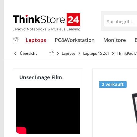
Suchbegriff...
Laptops
PC&Workstation
Monitore
E
Übersicht
Laptops
Laptops 15 Zoll
ThinkPad L1
Unser Image-Film
2 verkauft