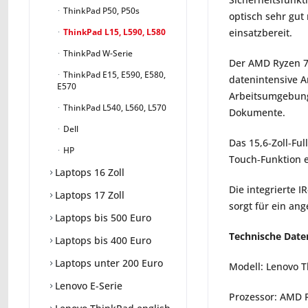
ThinkPad P50, P50s
optisch sehr gut
einsatzbereit.
ThinkPad L15, L590, L580
ThinkPad W-Serie
Der AMD Ryzen 7 
ThinkPad E15, E590, E580,
datenintensive A
E570
Arbeitsumgebunge
ThinkPad L540, L560, L570
Dokumente.
Dell
Das 15,6‑Zoll‑Ful
HP
Touch‑Funktion ei
Laptops 16 Zoll
Die integrierte 
Laptops 17 Zoll
sorgt für ein an
Laptops bis 500 Euro
Technische Date
Laptops bis 400 Euro
Laptops unter 200 Euro
Modell: Lenovo T
Lenovo E-Serie
Prozessor: AMD 