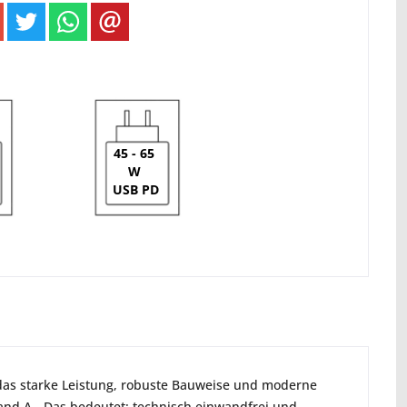
45 - 65
W
USB PD
 das starke Leistung, robuste Bauweise und moderne 
and A‑. Das bedeutet: technisch einwandfrei und 