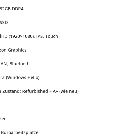
 32GB DDR4 
 SSD 
llHD (1920×1080), IPS, Touch 
eon Graphics 
LAN, Bluetooth 
ra (Windows Hello) 
h Zustand: Refurbished – A+ (wie neu)
er 
Büroarbeitsplätze 