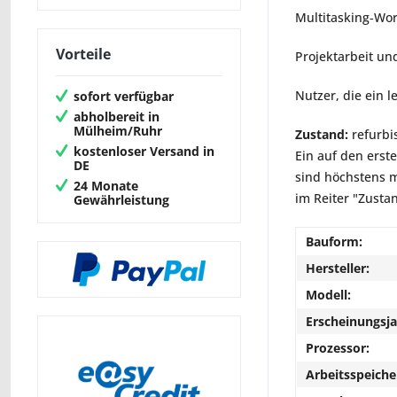
Multitasking‑Wor
Vorteile
Projektarbeit u
Nutzer, die ein 
sofort verfügbar
abholbereit in
Mülheim/Ruhr
Zustand:
refurbi
kostenloser Versand in
Ein auf den erst
DE
sind höchstens m
24 Monate
im Reiter "Zusta
Gewährleistung
Bauform:
Hersteller:
Modell:
Erscheinungsja
Prozessor:
Arbeitsspeiche