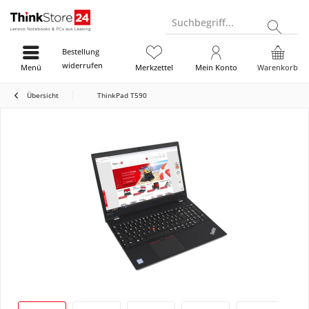
Suchbegriff...
Bestellung
widerrufen
Menü
Merkzettel
Mein Konto
Warenkorb
Übersicht
ThinkPad T590