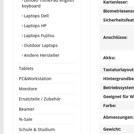
Lenovo ThinkPad english
Kartenleser:
keyboard
Biometriesens
Laptops Dell
Sicherheitsfeat
Laptops HP
Laptops Fujitsu
Anschlüsse:
Outdoor Laptops
Andere Hersteller
Akku:
Tablets
Tastaturlayout
Hintergrundbe
PC&Workstation
Betriebssyste
Monitore
Geeignet für 
Ersatzteile / Zubehör
Farbe:
Beamer
Abmessungen:
%-Sale
Gewicht:
Schule & Studium