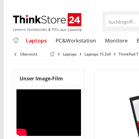
Suchbegriff...
Laptops
PC&Workstation
Monitore
E
Übersicht
Laptops
Laptops 15 Zoll
ThinkPad T
Unser Image-Film