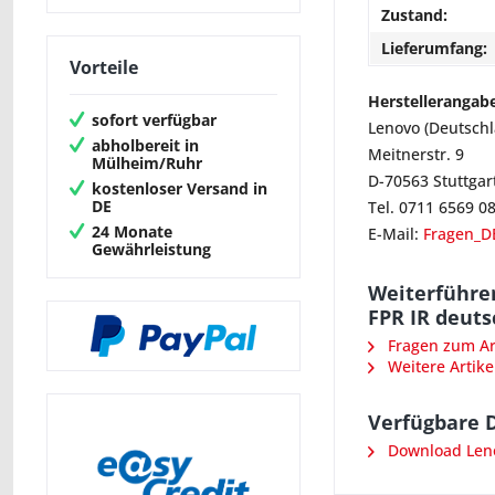
Zustand:
Lieferumfang:
Vorteile
Herstellerangab
sofort verfügbar
Lenovo (Deutsch
abholbereit in
Meitnerstr. 9
Mülheim/Ruhr
D-70563 Stuttgar
kostenloser Versand in
DE
Tel. 0711 6569 0
24 Monate
E-Mail:
Fragen_D
Gewährleistung
Weiterführen
FPR IR deuts
Fragen zum Art
Weitere Artike
Verfügbare 
Download Leno