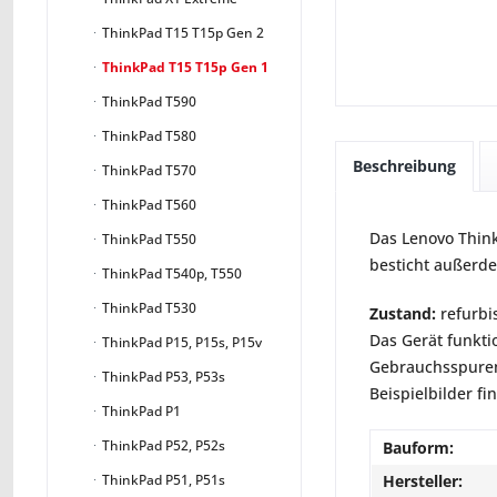
ThinkPad T15 T15p Gen 2
ThinkPad T15 T15p Gen 1
ThinkPad T590
ThinkPad T580
Beschreibung
ThinkPad T570
ThinkPad T560
Das Lenovo ThinkP
ThinkPad T550
besticht außerd
ThinkPad T540p, T550
ThinkPad T530
Zustand:
refurbi
Das Gerät funkti
ThinkPad P15, P15s, P15v
Gebrauchsspuren 
ThinkPad P53, P53s
Beispielbilder fi
ThinkPad P1
ThinkPad P52, P52s
Bauform:
Hersteller:
ThinkPad P51, P51s