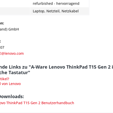
refurbished - hervorragend
Laptop, Netzteil, Netzkabel
en:
land) GmbH
t
807
E@lenovo.com
de Links zu "A-Ware Lenovo ThinkPad T15 Gen 2 i
che Tastatur"
ikel?
l von Lenovo
Downloads:
vo ThinkPad T15 Gen 2 Benutzerhandbuch