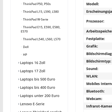
Modell:
ThinkPad P50, P50s
Erscheinungsja
ThinkPad L15, L590, L580
ThinkPad W-Serie
Prozessor:
ThinkPad E15, E590, E580,
Arbeitsspeiche
E570
Festplatte:
ThinkPad L540, L560, L570
Grafik:
Dell
Bildschirmdiag
HP
Bildschirmtyp:
Laptops 16 Zoll
Sound:
Laptops 17 Zoll
WLAN:
Laptops bis 500 Euro
Mobiles Intern
Laptops bis 400 Euro
Bluetooth:
Laptops unter 200 Euro
Webcam:
Lenovo E-Serie
Infrarot-Kamer