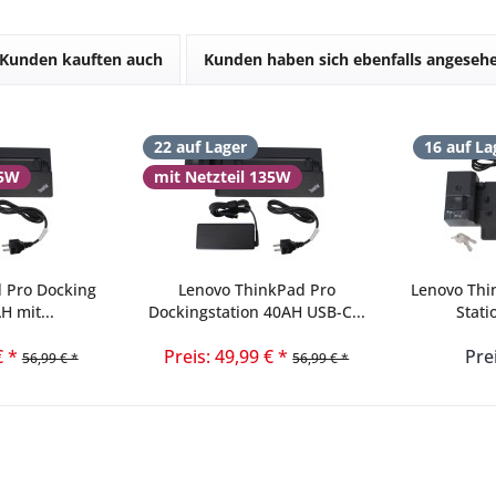
Kunden kauften auch
Kunden haben sich ebenfalls angeseh
22 auf Lager
16 auf La
35W
mit Netzteil 135W
 Pro Docking
Lenovo ThinkPad Pro
Lenovo Thi
H mit...
Dockingstation 40AH USB-C...
Stati
€ *
Preis: 49,99 € *
Pre
56,99 € *
56,99 € *