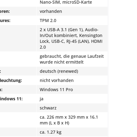
Nano-SIM, microSD-Karte
oren:
vorhanden
ures:
TPM 2.0
2 x USB-A 3.1 (Gen 1), Audio-
In/Out kombiniert, Kensington
Lock, USB-C, RJ-45 (LAN), HDMI
2.0
gebraucht, die genaue Laufzeit
wurde nicht ermittelt
:
deutsch (renewed)
leuchtung:
nicht vorhanden
m:
Windows 11 Pro
Windows 11:
ja
schwarz
ca. 226 mm x 329 mm x 16.1
mm (L x B x H)
ca. 1.27 kg