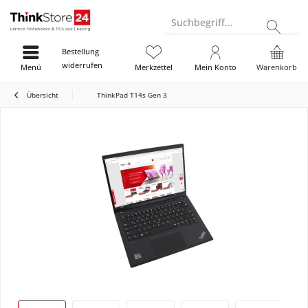
Suchbegriff...
Bestellung
widerrufen
Menü
Merkzettel
Mein Konto
Warenkorb
Übersicht
ThinkPad T14s Gen 3