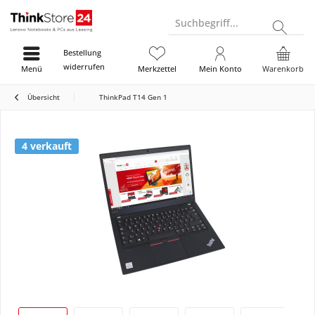
Suchbegriff...
Bestellung
widerrufen
Menü
Merkzettel
Mein Konto
Warenkorb
Übersicht
ThinkPad T14 Gen 1
4 verkauft