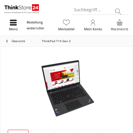
Suchbegriff...
Bestellung
widerrufen
Menü
Merkzettel
Mein Konto
Warenkorb
Übersicht
ThinkPad T14 Gen 3