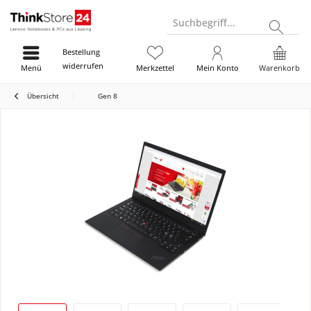
Suchbegriff...
Bestellung
widerrufen
Menü
Merkzettel
Mein Konto
Warenkorb
Übersicht
Gen 8