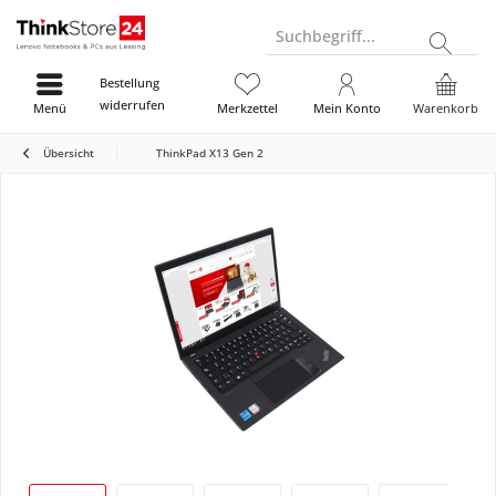
Suchbegriff...
Bestellung
widerrufen
Menü
Merkzettel
Mein Konto
Warenkorb
Übersicht
ThinkPad X13 Gen 2