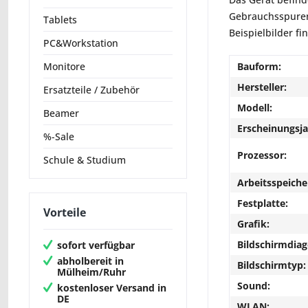
Gebrauchsspuren 
Tablets
Beispielbilder fi
PC&Workstation
Bauform:
Monitore
Hersteller:
Ersatzteile / Zubehör
Modell:
Beamer
Erscheinungsja
%-Sale
Prozessor:
Schule & Studium
Arbeitsspeiche
Festplatte:
Vorteile
Grafik:
Bildschirmdiag
sofort verfügbar
abholbereit in
Bildschirmtyp:
Mülheim/Ruhr
Sound:
kostenloser Versand in
DE
WLAN: