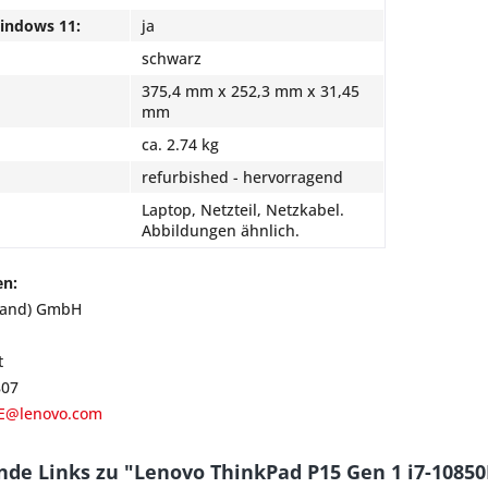
Windows 11:
ja
schwarz
375,4 mm x 252,3 mm x 31,45
mm
ca. 2.74 kg
refurbished - hervorragend
Laptop, Netzteil, Netzkabel.
Abbildungen ähnlich.
en:
land) GmbH
t
807
E@lenovo.com
de Links zu "Lenovo ThinkPad P15 Gen 1 i7-1085