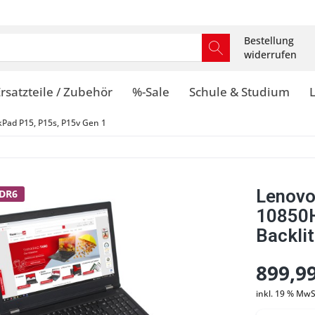
Bestellung
widerrufen
rsatzteile / Zubehör
%-Sale
Schule & Studium
kPad P15, P15s, P15v Gen 1
Lenovo
DDR6
10850H
Backli
899,99
inkl. 19 % MwS