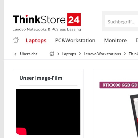
Suchbegriff...
Laptops
PC&Workstation
Monitore
E
Übersicht
Laptops
Lenovo Workstations
Thin
Unser Image-Film
RTX3000 6GB G