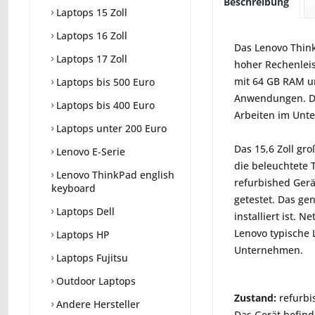
Beschreibung
Laptops 15 Zoll
Laptops 16 Zoll
Das Lenovo Thin
Laptops 17 Zoll
hoher Rechenleis
mit 64 GB RAM un
Laptops bis 500 Euro
Anwendungen. Dan
Laptops bis 400 Euro
Arbeiten im Unt
Laptops unter 200 Euro
Das 15,6 Zoll gr
Lenovo E-Serie
die beleuchtete 
Lenovo ThinkPad english
refurbished Gerä
keyboard
getestet. Das gen
Laptops Dell
installiert ist.
Lenovo typische 
Laptops HP
Unternehmen.
Laptops Fujitsu
Outdoor Laptops
Zustand:
refurbi
Andere Hersteller
Das Gerät befind