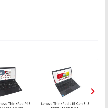
er
3 a
novo ThinkPad P15
Lenovo ThinkPad L15 Gen 3 i5-
Leno