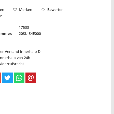
Bewerten
hen
Merken
en
17533
nummer:
20SU-S4E000
ser Versand innerhalb D
innerhalb von 24h
Widerrufsrecht