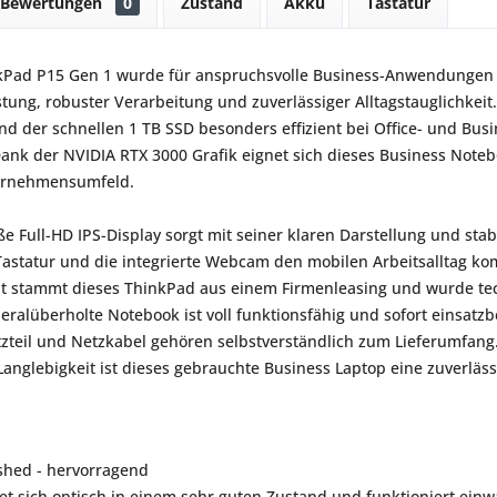
Bewertungen
0
Zustand
Akku
Tastatur
kPad P15 Gen 1 wurde für anspruchsvolle Business-Anwendungen 
tung, robuster Verarbeitung und zuverlässiger Alltagstauglichkeit
d der schnellen 1 TB SSD besonders effizient bei Office- und Busi
k der NVIDIA RTX 3000 Grafik eignet sich dieses Business Noteb
ernehmensumfeld.
oße Full-HD IPS-Display sorgt mit seiner klaren Darstellung und s
Tastatur und die integrierte Webcam den mobilen Arbeitsalltag kom
t stammt dieses ThinkPad aus einem Firmenleasing und wurde techn
eralüberholte Notebook ist voll funktionsfähig und sofort einsatzbe
 Netzteil und Netzkabel gehören selbstverständlich zum Lieferumfa
Langlebigkeit ist dieses gebrauchte Business Laptop eine zuverlä
shed - hervorragend
et sich optisch in einem sehr guten Zustand und funktioniert einwa