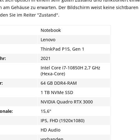
am Gehäuse zu erwarten. Der Bildschirm weist keine sichtbaren K
nden Sie im Reiter "Zustand".
Notebook
Lenovo
ThinkPad P15, Gen 1
hr:
2021
Intel Core i7-10850H 2,7 GHz
(Hexa-Core)
r:
64 GB DDR4-RAM
1 TB NVMe SSD
NVIDIA Quadro RTX 3000
onale:
15,6"
IPS, FHD (1920x1080)
HD Audio
vorhanden