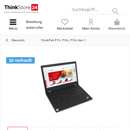
Suchbegriff...
Bestellung
widerrufen
Menü
Merkzettel
Mein Konto
Warenkorb
Übersicht
ThinkPad P15, P15s, P15v Gen 1
26 verkauft