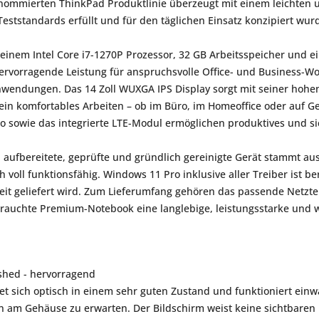
enommierten ThinkPad Produktlinie überzeugt mit einem leichten
Teststandards erfüllt und für den täglichen Einsatz konzipiert wur
einem Intel Core i7-1270P Prozessor, 32 GB Arbeitsspeicher und e
rvorragende Leistung für anspruchsvolle Office- und Business-Wo
nwendungen. Das 14 Zoll WUXGA IPS Display sorgt mit seiner hohe
 ein komfortables Arbeiten – ob im Büro, im Homeoffice oder auf Ge
o sowie das integrierte LTE-Modul ermöglichen produktives und si
l aufbereitete, geprüfte und gründlich gereinigte Gerät stammt au
h voll funktionsfähig. Windows 11 Pro inklusive aller Treiber ist b
reit geliefert wird. Zum Lieferumfang gehören das passende Netzte
brauchte Premium-Notebook eine langlebige, leistungsstarke und w
shed - hervorragend
et sich optisch in einem sehr guten Zustand und funktioniert einwa
am Gehäuse zu erwarten. Der Bildschirm weist keine sichtbaren K