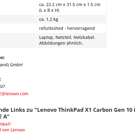
ca. 22.2 cm x 31.5 cm x 1.5 cm
(L x B x H)
ca. 1.2 kg
refurbished - hervorragend
Laptop, Netzteil, Netzkabel.
Abbildungen ähnlich.
en:
land) GmbH
t
807
E@lenovo.com
nde Links zu "Lenovo ThinkPad X1 Carbon Gen 10
E A"
ikel?
l von Lenovo