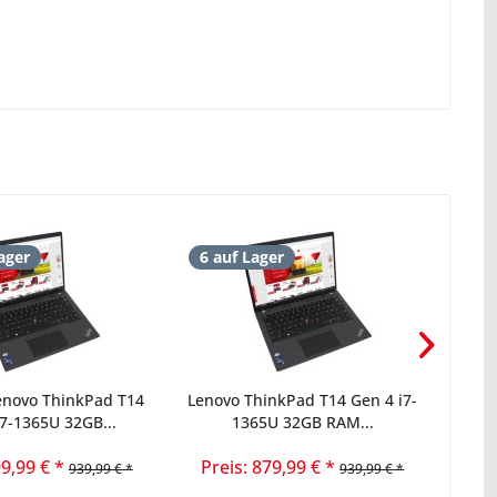
ager
6 auf Lager
enovo ThinkPad T14
Lenovo ThinkPad T14 Gen 4 i7-
Len
i7-1365U 32GB...
1365U 32GB RAM...
G
99,99 € *
Preis: 879,99 € *
939,99 € *
939,99 € *