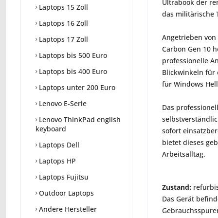
Ultrabook der r
Laptops 15 Zoll
das militärische 
Laptops 16 Zoll
Angetrieben von 
Laptops 17 Zoll
Carbon Gen 10 he
Laptops bis 500 Euro
professionelle A
Laptops bis 400 Euro
Blickwinkeln für
für Windows Hell
Laptops unter 200 Euro
Lenovo E-Serie
Das professionel
selbstverständlic
Lenovo ThinkPad english
keyboard
sofort einsatzbe
bietet dieses ge
Laptops Dell
Arbeitsalltag.
Laptops HP
Laptops Fujitsu
Zustand:
refurbi
Outdoor Laptops
Das Gerät befind
Andere Hersteller
Gebrauchsspuren 