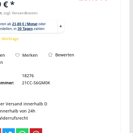
 € *
t.
zzgl. Versandkosten
Abbildung ähnlich
 1 Werktage
Bewerten
hen
Merken
en
18276
nummer:
21CC-S6GM0K
ser Versand innerhalb D
innerhalb von 24h
Widerrufsrecht