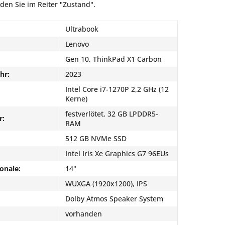
nden Sie im Reiter "Zustand".
Ultrabook
Lenovo
Gen 10, ThinkPad X1 Carbon
hr:
2023
Intel Core i7-1270P 2,2 GHz (12
Kerne)
festverlötet, 32 GB LPDDR5-
r:
RAM
512 GB NVMe SSD
Intel Iris Xe Graphics G7 96EUs
onale:
14"
WUXGA (1920x1200), IPS
Dolby Atmos Speaker System
vorhanden