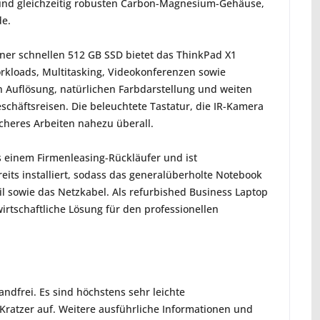
 und gleichzeitig robusten Carbon-Magnesium-Gehäuse,
de.
iner schnellen 512 GB SSD bietet das ThinkPad X1
rkloads, Multitasking, Videokonferenzen sowie
n Auflösung, natürlichen Farbdarstellung und weiten
schäftsreisen. Die beleuchtete Tastatur, die IR-Kamera
cheres Arbeiten nahezu überall.
s einem Firmenleasing-Rückläufer und ist
ereits installiert, sodass das generalüberholte Notebook
il sowie das Netzkabel. Als refurbished Business Laptop
irtschaftliche Lösung für den professionellen
ndfrei. Es sind höchstens sehr leichte
ratzer auf. Weitere ausführliche Informationen und