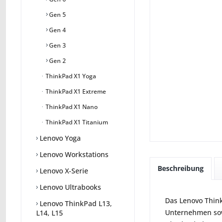
Gen 5
Gen 4
Gen 3
Gen 2
ThinkPad X1 Yoga
ThinkPad X1 Extreme
ThinkPad X1 Nano
ThinkPad X1 Titanium
Lenovo Yoga
Lenovo Workstations
Beschreibung
Lenovo X-Serie
Lenovo Ultrabooks
Das Lenovo Think
Lenovo ThinkPad L13,
Unternehmen sow
L14, L15