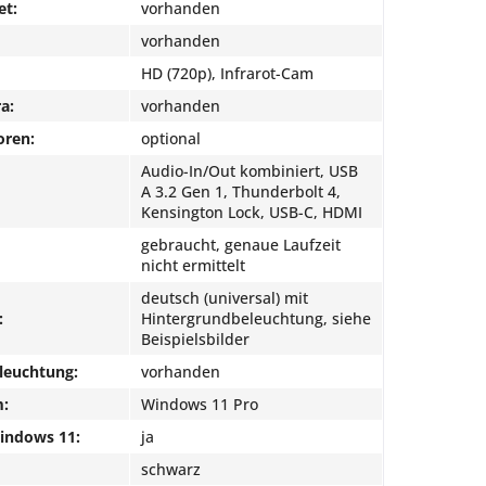
et:
vorhanden
vorhanden
HD (720p), Infrarot-Cam
a:
vorhanden
oren:
optional
Audio-In/Out kombiniert, USB
A 3.2 Gen 1, Thunderbolt 4,
Kensington Lock, USB-C, HDMI
gebraucht, genaue Laufzeit
nicht ermittelt
deutsch (universal) mit
:
Hintergrundbeleuchtung, siehe
Beispielsbilder
leuchtung:
vorhanden
m:
Windows 11 Pro
Windows 11:
ja
schwarz