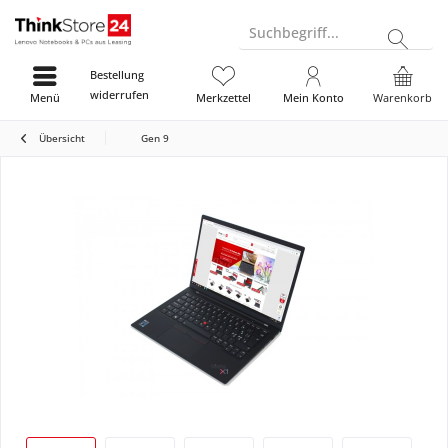
Suchbegriff...
Bestellung
widerrufen
Menü
Merkzettel
Mein Konto
Warenkorb
Übersicht
Gen 9