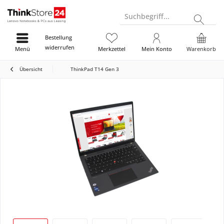
Suchbegriff...
Bestellung
widerrufen
Menü
Merkzettel
Mein Konto
Warenkorb
Übersicht
ThinkPad T14 Gen 3