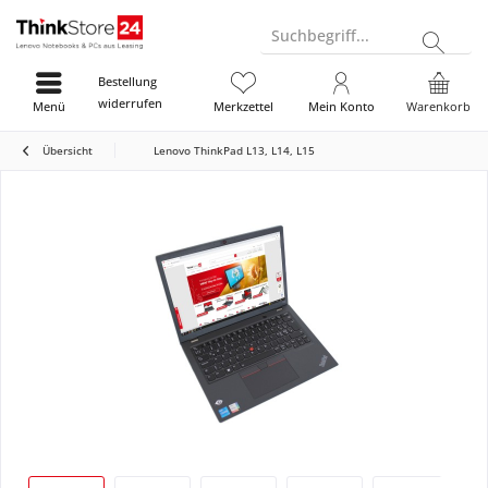
Suchbegriff...
Bestellung
widerrufen
Menü
Merkzettel
Mein Konto
Warenkorb
Übersicht
Lenovo ThinkPad L13, L14, L15