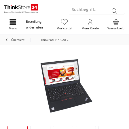
Suchbegriff...
Bestellung
widerrufen
Menü
Merkzettel
Mein Konto
Warenkorb
Übersicht
ThinkPad T14 Gen 2