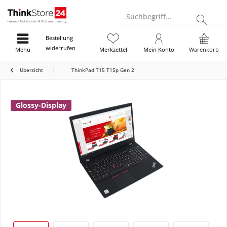
Suchbegriff...
Bestellung
widerrufen
Menü
Merkzettel
Mein Konto
Warenkorb
Übersicht
ThinkPad T15 T15p Gen 2
Glossy-Display