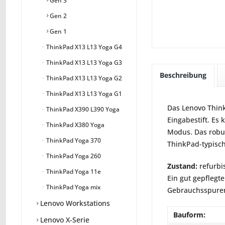
Gen 3
Gen 2
Gen 1
ThinkPad X13 L13 Yoga G4
ThinkPad X13 L13 Yoga G3
Beschreibung
ThinkPad X13 L13 Yoga G2
ThinkPad X13 L13 Yoga G1
Das Lenovo Think
ThinkPad X390 L390 Yoga
Eingabestift. Es
ThinkPad X380 Yoga
Modus. Das robus
ThinkPad Yoga 370
ThinkPad-typisch
ThinkPad Yoga 260
Zustand:
refurbi
ThinkPad Yoga 11e
Ein gut gepflegte
ThinkPad Yoga mix
Gebrauchsspuren 
Lenovo Workstations
Bauform:
Lenovo X-Serie