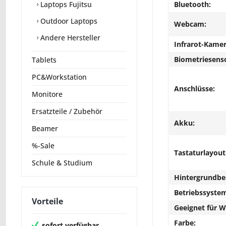
Bluetooth:
Laptops Fujitsu
Outdoor Laptops
Webcam:
Andere Hersteller
Infrarot-Kamer
Biometriesens
Tablets
PC&Workstation
Anschlüsse:
Monitore
Ersatzteile / Zubehör
Akku:
Beamer
%-Sale
Tastaturlayout
Schule & Studium
Hintergrundbe
Betriebssyste
Vorteile
Geeignet für 
Farbe:
sofort verfügbar