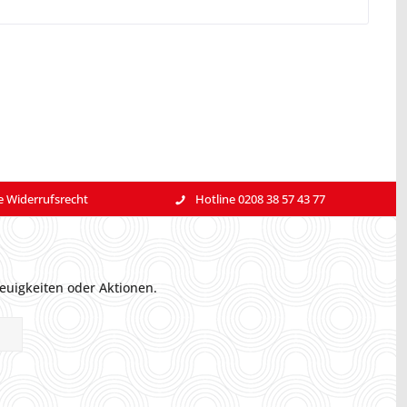
e Widerrufsrecht
Hotline 0208 38 57 43 77
euigkeiten oder Aktionen.