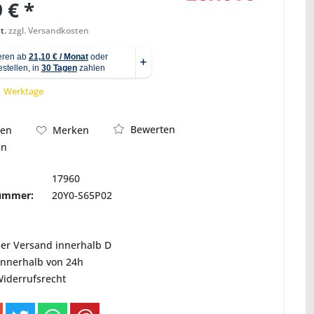
 € *
t.
zzgl. Versandkosten
Abbildung ähnlich
 1 Werktage
Bewerten
hen
Merken
en
17960
nummer:
20Y0-S65P02
ser Versand innerhalb D
innerhalb von 24h
Widerrufsrecht