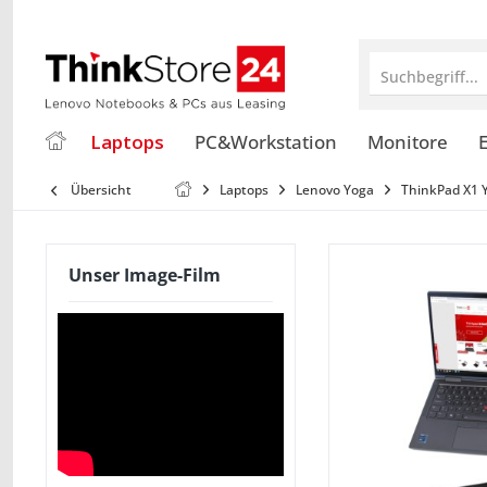
Suchbegriff...
Laptops
PC&Workstation
Monitore
E
Übersicht
Laptops
Lenovo Yoga
ThinkPad X1 
Unser Image-Film