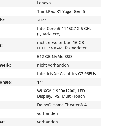
Lenovo
ThinkPad X1 Yoga, Gen 6
hr:
2022
Intel Core i5-1145G7 2,6 GHz
(Quad-Core)
nicht erweiterbar, 16 GB
r:
LPDDR3-RAM, festverlötet
512 GB NVMe SSD
fwerk:
nicht vorhanden
Intel Iris Xe Graphics G7 96EUs
onale:
14"
WUXGA (1920x1200), LED-
Display, IPS, Multi-Touch
Dolby® Home Theater® 4
vorhanden
et:
vorhanden