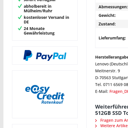
abholbereit in
Abmessungen:
Mülheim/Ruhr
Gewicht:
kostenloser Versand in
DE
Zustand:
24 Monate
Gewährleistung
Lieferumfang:
Herstellerangab
Lenovo (Deutsch
Meitnerstr. 9
D-70563 Stuttgar
Tel. 0711 6569 0
E-Mail:
Fragen_D
Weiterführe
512GB SSD To
Fragen zum Art
Weitere Artike