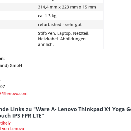
314,4 mm x 223 mm x 15 mm
ca. 1.3 kg
refurbished - sehr gut
Stift/Pen, Laptop, Netzteil,
Netzkabel. Abbildungen
ähnlich.
en:
land) GmbH
t
807
E@lenovo.com
nde Links zu "Ware A- Lenovo Thinkpad X1 Yoga G
uch IPS FPR LTE"
ikel?
l von Lenovo