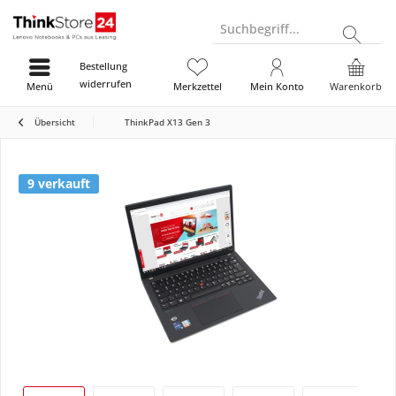
Suchbegriff...
Bestellung
widerrufen
Menü
Merkzettel
Mein Konto
Warenkorb
Übersicht
ThinkPad X13 Gen 3
9 verkauft