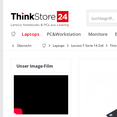
Suchbegriff...
Laptops
PC&Workstation
Monitore
E
Übersicht
Laptops
Lenovo T-Serie 14 Zoll
Thin
Unser Image-Film