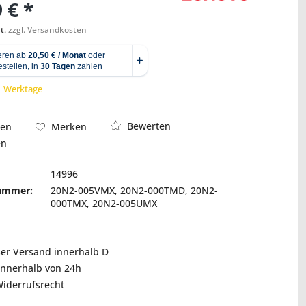
 € *
t.
zzgl. Versandkosten
Abbildung ähnlich
 1 Werktage
Bewerten
hen
Merken
en
14996
nummer:
20N2-005VMX, 20N2-000TMD, 20N2-
000TMX, 20N2-005UMX
ser Versand innerhalb D
innerhalb von 24h
Widerrufsrecht