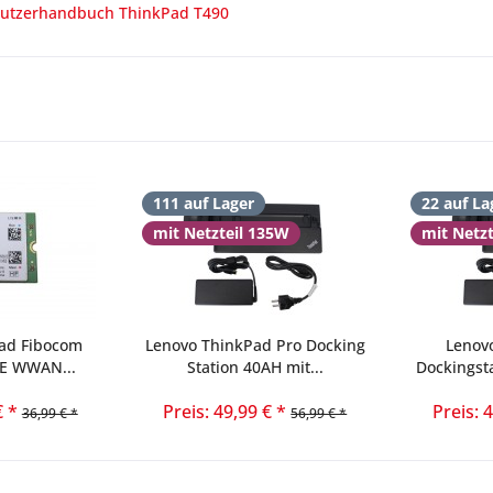
utzerhandbuch ThinkPad T490
111 auf Lager
22 auf La
mit Netzteil 135W
mit Netz
ad Fibocom
Lenovo ThinkPad Pro Docking
Lenov
TE WWAN...
Station 40AH mit...
Dockingst
€ *
Preis: 49,99 € *
Preis: 
36,99 € *
56,99 € *