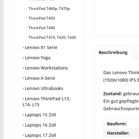
ThinkPad T460p, T470p
ThinkPad T450
ThinkPad T440
ThinkPad T410, T420, T430
Lenovo X1 Serie
Beschreibung
Lenovo Yoga
Lenovo Workstations
Das Lenovo Think
Lenovo X-Serie
(1920x1080) IPS 
Lenovo Ultrabooks
Zustand:
gebrauc
Lenovo ThinkPad L13,
Ein gut gepflegte
L14, L15
Gebrauchsspuren 
Laptops 15 Zoll
Bauform:
Laptops 16 Zoll
Hersteller:
Laptops 17 Zoll