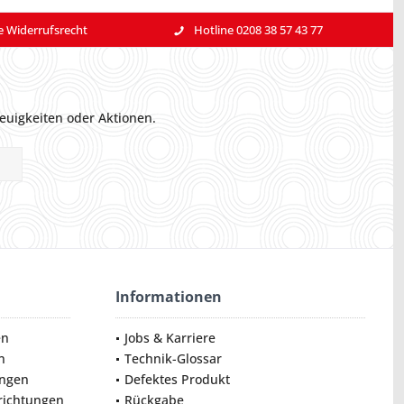
e Widerrufsrecht
Hotline 0208 38 57 43 77
euigkeiten oder Aktionen.
Informationen
en
Jobs & Karriere
n
Technik-Glossar
ungen
Defektes Produkt
nrichtungen
Rückgabe