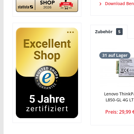
Download Ben
Zubehör
5
31 auf Lager
Lenovo ThinkP
L850-GL 4G L
Preis: 29,99 