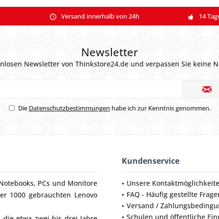
Versand innerhalb von 24h
14 Tag
Newsletter
nlosen Newsletter von Thinkstore24.de und verpassen Sie keine N
Die
Datenschutzbestimmungen
habe ich zur Kenntnis genommen.
Kundenservice
Notebooks
,
PCs
und
Monitore
Unsere Kontaktmöglichkeit
FAQ - Häufig gestellte Frage
ber 1000 gebrauchten Lenovo
Versand / Zahlungsbeding
Schulen und öffentliche Ei
die etwa zwei bis drei Jahre