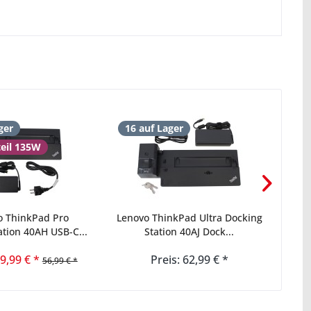
ger
16 auf Lager
47 
teil 135W
o ThinkPad Pro
Lenovo ThinkPad Ultra Docking
Leno
ation 40AH USB-C...
Station 40AJ Dock...
49,99 € *
Preis: 62,99 € *
56,99 € *