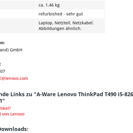
ca. 1.46 kg
refurbished - sehr gut
Laptop, Netzteil, Netzkabel.
Abbildungen ähnlich.
en:
land) GmbH
t
807
E@lenovo.com
nde Links zu "A-Ware Lenovo ThinkPad T490 i5-8
1"
ikel?
l von Lenovo
Downloads: