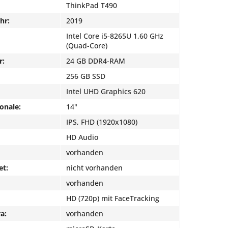
ThinkPad T490
hr:
2019
Intel Core i5-8265U 1,60 GHz
(Quad-Core)
r:
24 GB DDR4-RAM
256 GB SSD
Intel UHD Graphics 620
onale:
14"
IPS, FHD (1920x1080)
HD Audio
vorhanden
et:
nicht vorhanden
vorhanden
HD (720p) mit FaceTracking
a:
vorhanden