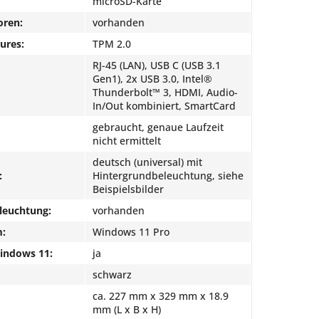
microSD-Karte
oren:
vorhanden
ures:
TPM 2.0
RJ-45 (LAN), USB C (USB 3.1
Gen1), 2x USB 3.0, Intel®
Thunderbolt™ 3, HDMI, Audio-
In/Out kombiniert, SmartCard
gebraucht, genaue Laufzeit
nicht ermittelt
deutsch (universal) mit
:
Hintergrundbeleuchtung, siehe
Beispielsbilder
leuchtung:
vorhanden
m:
Windows 11 Pro
Windows 11:
ja
schwarz
ca. 227 mm x 329 mm x 18.9
mm (L x B x H)