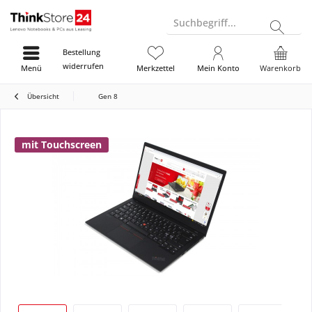
Suchbegriff...
Bestellung
widerrufen
Menü
Merkzettel
Mein Konto
Warenkorb
Übersicht
Gen 8
mit Touchscreen