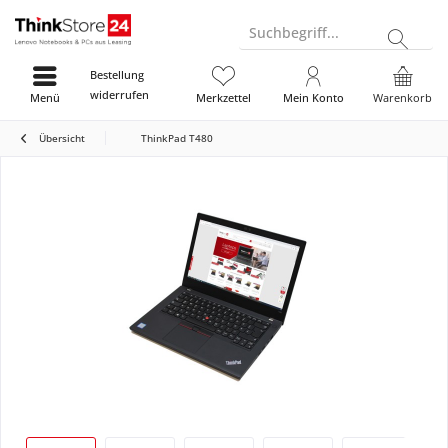
Suchbegriff...
Bestellung
widerrufen
Menü
Merkzettel
Mein Konto
Warenkorb
Übersicht
ThinkPad T480