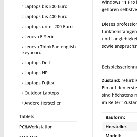
Windows 11 Pro is
Laptops bis 500 Euro
gehören selbstve
Laptops bis 400 Euro
Dieses professio
Laptops unter 200 Euro
funktionsfähigen
Lenovo E-Serie
und Langlebigkei
sowie anspruchsv
Lenovo ThinkPad english
keyboard
Laptops Dell
Beispielsserien
Laptops HP
Zustand:
refurbi
Laptops Fujitsu
Ein auf den erst
Outdoor Laptops
sind höchstens m
im Reiter "Zusta
Andere Hersteller
Tablets
Bauform:
Hersteller:
PC&Workstation
Modell: