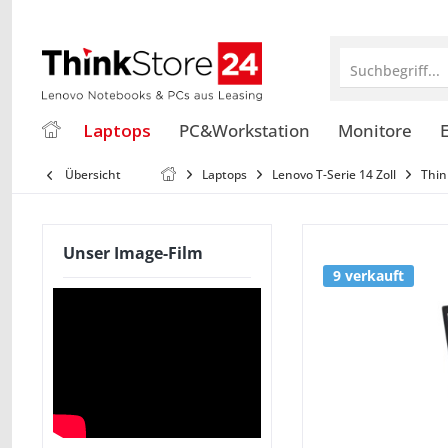
Suchbegriff...
Laptops
PC&Workstation
Monitore
E
Übersicht
Laptops
Lenovo T-Serie 14 Zoll
Thin
Unser Image-Film
9 verkauft