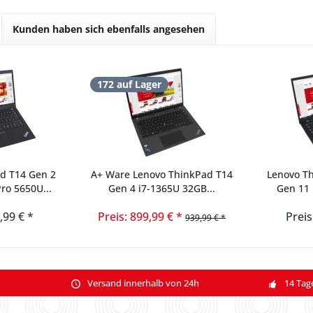
Kunden haben sich ebenfalls angesehen
172 auf Lager
d T14 Gen 2
A+ Ware Lenovo ThinkPad T14
Lenovo T
ro 5650U...
Gen 4 i7-1365U 32GB...
Gen 11 
,99 € *
Preis: 899,99 € *
Preis
939,99 € *
Versand innerhalb von 24h
14 Tag