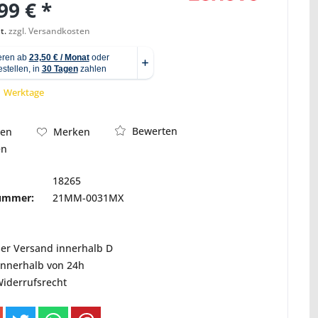
99 € *
t.
zzgl. Versandkosten
Abbildung ähnlich
 1 Werktage
Bewerten
hen
Merken
en
18265
nummer:
21MM-0031MX
ser Versand innerhalb D
innerhalb von 24h
Widerrufsrecht