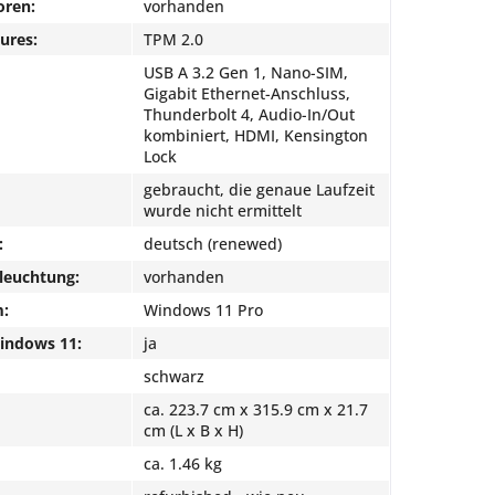
oren:
vorhanden
ures:
TPM 2.0
USB A 3.2 Gen 1, Nano-SIM,
Gigabit Ethernet-Anschluss,
Thunderbolt 4, Audio-In/Out
kombiniert, HDMI, Kensington
Lock
gebraucht, die genaue Laufzeit
wurde nicht ermittelt
:
deutsch (renewed)
leuchtung:
vorhanden
m:
Windows 11 Pro
Windows 11:
ja
schwarz
ca. 223.7 cm x 315.9 cm x 21.7
cm (L x B x H)
ca. 1.46 kg