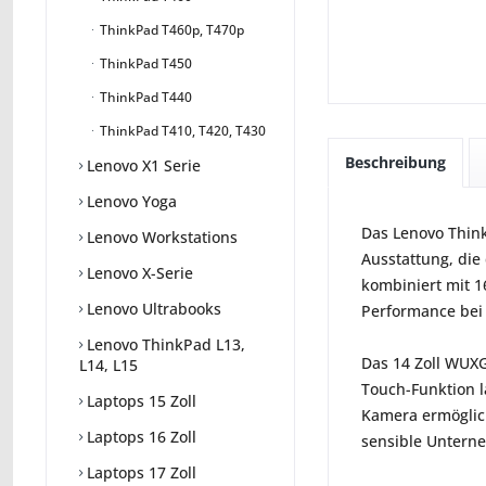
ThinkPad T460p, T470p
ThinkPad T450
ThinkPad T440
ThinkPad T410, T420, T430
Beschreibung
Lenovo X1 Serie
Lenovo Yoga
Das Lenovo Think
Lenovo Workstations
Ausstattung, die
Lenovo X-Serie
kombiniert mit 1
Lenovo Ultrabooks
Performance bei
Lenovo ThinkPad L13,
Das 14 Zoll WUXG
L14, L15
Touch-Funktion la
Laptops 15 Zoll
Kamera ermöglich
Laptops 16 Zoll
sensible Unterne
Laptops 17 Zoll