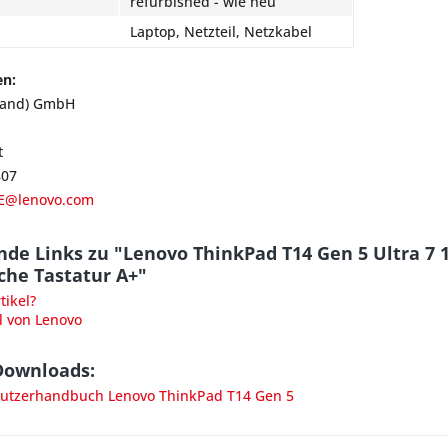
refurbished - wie neu
Laptop, Netzteil, Netzkabel
en:
land) GmbH
t
807
E@lenovo.com
nde Links zu "Lenovo ThinkPad T14 Gen 5 Ultra 
che Tastatur A+"
ikel?
l von Lenovo
Downloads:
tzerhandbuch Lenovo ThinkPad T14 Gen 5