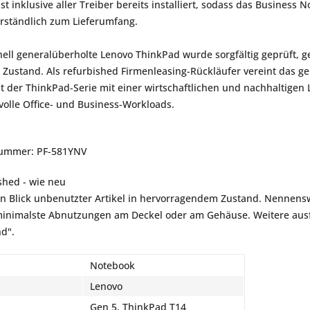
t inklusive aller Treiber bereits installiert, sodass das Business N
rständlich zum Lieferumfang.
nell generalüberholte Lenovo ThinkPad wurde sorgfältig geprüft, ge
 Zustand. Als refurbished Firmenleasing-Rückläufer vereint das g
t der ThinkPad-Serie mit einer wirtschaftlichen und nachhaltige
olle Office- und Business-Workloads.
nummer: PF-581YNV
shed - wie neu
en Blick unbenutzter Artikel in hervorragendem Zustand. Nennensw
inimalste Abnutzungen am Deckel oder am Gehäuse. Weitere ausfü
nd".
Notebook
Lenovo
Gen 5, ThinkPad T14